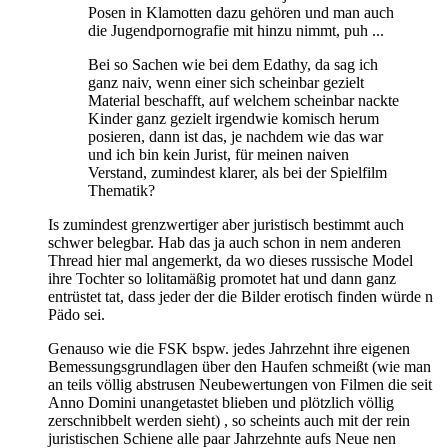
Posen in Klamotten dazu gehören und man auch
die Jugendpornografie mit hinzu nimmt, puh ...
Bei so Sachen wie bei dem Edathy, da sag ich
ganz naiv, wenn einer sich scheinbar gezielt
Material beschafft, auf welchem scheinbar nackte
Kinder ganz gezielt irgendwie komisch herum
posieren, dann ist das, je nachdem wie das war
und ich bin kein Jurist, für meinen naiven
Verstand, zumindest klarer, als bei der Spielfilm
Thematik?
Is zumindest grenzwertiger aber juristisch bestimmt auch
schwer belegbar. Hab das ja auch schon in nem anderen
Thread hier mal angemerkt, da wo dieses russische Model
ihre Tochter so lolitamäßig promotet hat und dann ganz
entrüstet tat, dass jeder der die Bilder erotisch finden würde n
Pädo sei.
Genauso wie die FSK bspw. jedes Jahrzehnt ihre eigenen
Bemessungsgrundlagen über den Haufen schmeißt (wie man
an teils völlig abstrusen Neubewertungen von Filmen die seit
Anno Domini unangetastet blieben und plötzlich völlig
zerschnibbelt werden sieht) , so scheints auch mit der rein
juristischen Schiene alle paar Jahrzehnte aufs Neue nen