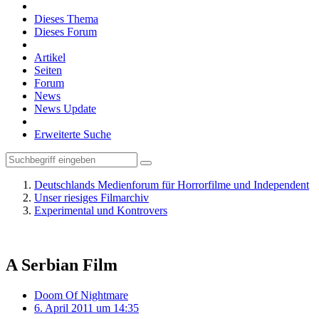
Dieses Thema
Dieses Forum
Artikel
Seiten
Forum
News
News Update
Erweiterte Suche
Deutschlands Medienforum für Horrorfilme und Independent
Unser riesiges Filmarchiv
Experimental und Kontrovers
A Serbian Film
Doom Of Nightmare
6. April 2011 um 14:35