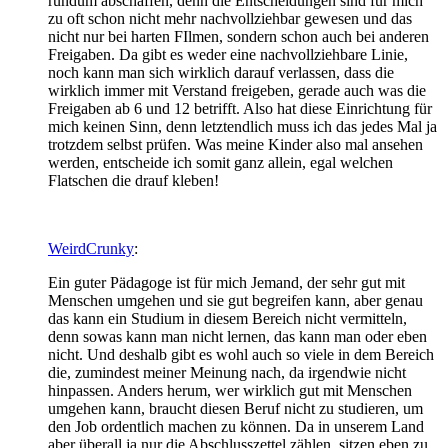
rundum abschaffen, denn die Entscheidungen sind für mich
zu oft schon nicht mehr nachvollziehbar gewesen und das
nicht nur bei harten FIlmen, sondern schon auch bei anderen
Freigaben. Da gibt es weder eine nachvollziehbare Linie,
noch kann man sich wirklich darauf verlassen, dass die
wirklich immer mit Verstand freigeben, gerade auch was die
Freigaben ab 6 und 12 betrifft. Also hat diese Einrichtung für
mich keinen Sinn, denn letztendlich muss ich das jedes Mal ja
trotzdem selbst prüfen. Was meine Kinder also mal ansehen
werden, entscheide ich somit ganz allein, egal welchen
Flatschen die drauf kleben!
WeirdCrunky
:
Ein guter Pädagoge ist für mich Jemand, der sehr gut mit
Menschen umgehen und sie gut begreifen kann, aber genau
das kann ein Studium in diesem Bereich nicht vermitteln,
denn sowas kann man nicht lernen, das kann man oder eben
nicht. Und deshalb gibt es wohl auch so viele in dem Bereich
die, zumindest meiner Meinung nach, da irgendwie nicht
hinpassen. Anders herum, wer wirklich gut mit Menschen
umgehen kann, braucht diesen Beruf nicht zu studieren, um
den Job ordentlich machen zu können. Da in unserem Land
aber überall ja nur die Abschlusszettel zählen, sitzen eben zu