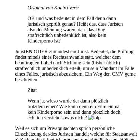
Original von Kontro Vers:
OK und was bedeutet in dem Fall denn dann
juristisch geprüft genau? Heißt das, dass Juristen
also der Meinung waren, dass das Ding
strafrechtlich unbedenklich ist, also kein
Kinderporno ist?
Jurist
EN
ODER zumindest ein Jurist. Bedeutet, die Prüfung
findet mittels eines Rechtsanwanlts statt, welcher dem
beauftragten Label nach Sichtung sein (bisher üblich)
strafrechtlich unbedenklich erteilt, um sein Mandant im Falle
eines Falles, juristisch abzusichern. Ein Weg den CMV gerne
beschreiten.
Zitat
Wenn ja, wieso wurde der dann plötzlich
trotzdem einer? Wie kann denn ein Film einmal
kein Kinderporno sein und dann plötzlich doch,
echt ich verstehe sowas nicht?
Weil es sich um Privatgutachten sprich persönliche
Einschätzung der/des Juristen handelt welche für Staatsanwalt
& Richter die öffentlich arbeiten, unverbindlich sind. Hält ein