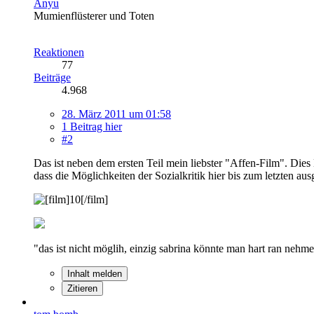
Anyu
Mumienflüsterer und Toten
Reaktionen
77
Beiträge
4.968
28. März 2011 um 01:58
1 Beitrag hier
#2
Das ist neben dem ersten Teil mein liebster "Affen-Film". Die
dass die Möglichkeiten der Sozialkritik hier bis zum letzten au
"das ist nicht möglih, einzig sabrina könnte man hart ran neh
Inhalt melden
Zitieren