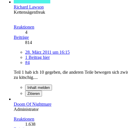
Richard Lawson
Kettensägenfreak
Reaktionen
4
Beiträge
814
28. März 2011 um 16:15
1 Beitrag hier
#4
Teil 1 hab ich 10 gegeben, die anderen Teile bewegen sich zw
zu kitschig....
Inhalt melden
Zitieren
Doom Of Nightmare
Administrator
Reaktionen
1.638