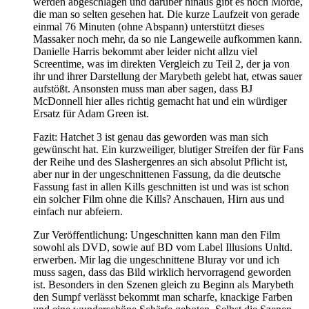
werden abgeschlagen und darüber hinaus gibt es noch Morde,
die man so selten gesehen hat. Die kurze Laufzeit von gerade
einmal 76 Minuten (ohne Abspann) unterstützt dieses
Massaker noch mehr, da so nie Langeweile aufkommen kann.
Danielle Harris bekommt aber leider nicht allzu viel
Screentime, was im direkten Vergleich zu Teil 2, der ja von
ihr und ihrer Darstellung der Marybeth gelebt hat, etwas sauer
aufstößt. Ansonsten muss man aber sagen, dass BJ
McDonnell hier alles richtig gemacht hat und ein würdiger
Ersatz für Adam Green ist.
Fazit: Hatchet 3 ist genau das geworden was man sich
gewünscht hat. Ein kurzweiliger, blutiger Streifen der für Fans
der Reihe und des Slashergenres an sich absolut Pflicht ist,
aber nur in der ungeschnittenen Fassung, da die deutsche
Fassung fast in allen Kills geschnitten ist und was ist schon
ein solcher Film ohne die Kills? Anschauen, Hirn aus und
einfach nur abfeiern.
Zur Veröffentlichung: Ungeschnitten kann man den Film
sowohl als DVD, sowie auf BD vom Label Illusions Unltd.
erwerben. Mir lag die ungeschnittene Bluray vor und ich
muss sagen, dass das Bild wirklich hervorragend geworden
ist. Besonders in den Szenen gleich zu Beginn als Marybeth
den Sumpf verlässt bekommt man scharfe, knackige Farben