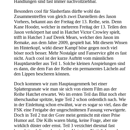
Handlungen sind fast immer nachvollziehbar.
Besonders cool für Slasherfans dürfte wohl das
Zusammentreffen von gleich zwei Darstellern des Jason
Vorhees, bekannt aus der Freitag der 13. Reihe, sein. Denn
Kane Hooder, welcher in mehreren Freitag der 13. Teilen den
Jason verkörpert hat und in Hatchet Victor Crowley spielt,
trifft in Hatchet 3 auf Derek Mears, welcher den Jason im
Remake, aus dem Jahre 2009, gespielt hat. Mit diesem Wissen
im Hinterkopf, wirkt dieser Kampf böse gegen noch viel
böser noch besser. Mehr Nostalgie und Fanservice gibt es fast
nicht. Auch cool ist der kurze Auftritt vom männlichen
Hauptdarsteller aus Teil 1. Solche kleinen Anspielungen sind
es dann, die dem Fan der Reihe ein permanentes Lächeln auf
den Lippen bescheren können.
Doch kommen wir zum Hauptaugenmerk bei einer
Splattergranate wie man sie sich von einem Film aus der
Reihe Hatchet erwartet. Wo im ersten Teil das Blut noch eher
überschaubar spritzte, legte Teil 2 schon ordentlich nach. Wie
in der Einleitung schon erwähnt, war es sogar so viel, dass die
FSK eine Freigabe der ungeschnittenen Fassung verweigerte.
Doch in Teil 2 trat der Gore meist gemischt mit einer Prise
Humor auf. Die Kills waren blutig, keine Frage, aber nie
wirklich düster oder ernst. Teil 3 verzichtet diesmal fast