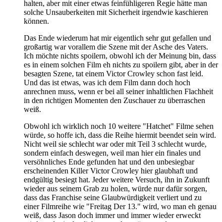
halten, aber mit einer etwas feinfühligeren Regie hätte man
solche Unsauberkeiten mit Sicherheit irgendwie kaschieren
können.
Das Ende wiederum hat mir eigentlich sehr gut gefallen und
großartig war vorallem die Szene mit der Asche des Vaters.
Ich möchte nichts spoilern, obwohl ich der Meinung bin, dass
es in einem solchen Film eh nichts zu spoilern gibt, aber in der
besagten Szene, tat einem Victor Crowley schon fast leid.
Und das ist etwas, was ich dem Film dann doch hoch
anrechnen muss, wenn er bei all seiner inhaltlichen Flachheit
in den richtigen Momenten den Zuschauer zu überraschen
weiß.
Obwohl ich wirklich noch 10 weitere "Hatchet" Filme sehen
würde, so hoffe ich, dass die Reihe hiermit beendet sein wird.
Nicht weil sie schlecht war oder mit Teil 3 schlecht wurde,
sondern einfach deswegen, weil man hier ein finales und
versöhnliches Ende gefunden hat und den unbesiegbar
erscheinenden Killer Victor Crowley hier glaubhaft und
endgültig besiegt hat. Jeder weitere Versuch, ihn in Zukunft
wieder aus seinem Grab zu holen, würde nur dafür sorgen,
dass das Franchise seine Glaubwürdigkeit verliert und zu
einer Filmreihe wie "Freitag Der 13." wird, wo man eh genau
weiß, dass Jason doch immer und immer wieder erweckt