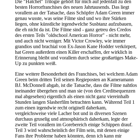
Die "Hatchet" Trilogie gehört für mich auf jedenfall zu den
besten Horrorfranchises des neuen Jahrtausends. Das liegt
vorallem an der Tatsache, dass Schöpfer Adam Green immer
genau wusste, was seine Filme sind und wo ihre Stärken
liegen, ohne künstliche irgendwelche Susbtanz aufzubauen,
die eh nicht da ist. Die Filme sind - ganz getreu des Credos
des ersten Teils "oldschool American Horror" - nicht mehr,
und auch nicht weniger. Mit Victor Crowley, wie immer
grandios und brachial von Ex-Jason Kane Hodder verkörpert,
hat Green außerdem einen Killer erschaffen, der wirklich in
Erinnerung bleibt und vorallem durch seine großartiges Make-
Up zu punkten weiß.
Eine weitere Besonderheit des Franchises, bei welchem Adam
Green beim dritten Teil seinen Regieposten an Kameramann
BJ. McDonnell abgab, ist die Tatsache, dass die Filme nahtlos
ineinander übergehen und man sie (von den Creditsequenzen
mal abgesehen) eigentlich als einen nicht ganz viereinhalb
Stunden langen Slasherfilm betrachten kann. Während Teil 1
zum einen irgendwie recht originell daherkam,
vergleichsweise viele Lacher bot und in diversen Szenen
durchaus gruselig und atmosphärisch daherkam, legte der
zweite Teil vorallem im Gorebereich einige Schippen drauf.
Teil 3 wird wahrscheinlich der Film sein, mit denen einige
Fans ihre Probleme haben könnten, denn ich kann mir