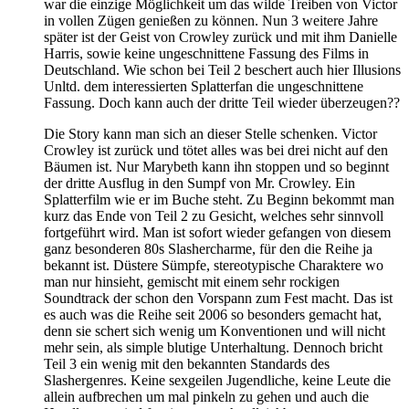
war die einzige Möglichkeit um das wilde Treiben von Victor
in vollen Zügen genießen zu können. Nun 3 weitere Jahre
später ist der Geist von Crowley zurück und mit ihm Danielle
Harris, sowie keine ungeschnittene Fassung des Films in
Deutschland. Wie schon bei Teil 2 beschert auch hier Illusions
Unltd. dem interessierten Splatterfan die ungeschnittene
Fassung. Doch kann auch der dritte Teil wieder überzeugen??
Die Story kann man sich an dieser Stelle schenken. Victor
Crowley ist zurück und tötet alles was bei drei nicht auf den
Bäumen ist. Nur Marybeth kann ihn stoppen und so beginnt
der dritte Ausflug in den Sumpf von Mr. Crowley. Ein
Splatterfilm wie er im Buche steht. Zu Beginn bekommt man
kurz das Ende von Teil 2 zu Gesicht, welches sehr sinnvoll
fortgeführt wird. Man ist sofort wieder gefangen von diesem
ganz besonderen 80s Slashercharme, für den die Reihe ja
bekannt ist. Düstere Sümpfe, stereotypische Charaktere wo
man nur hinsieht, gemischt mit einem sehr rockigen
Soundtrack der schon den Vorspann zum Fest macht. Das ist
es auch was die Reihe seit 2006 so besonders gemacht hat,
denn sie schert sich wenig um Konventionen und will nicht
mehr sein, als simple blutige Unterhaltung. Dennoch bricht
Teil 3 ein wenig mit den bekannten Standards des
Slashergenres. Keine sexgeilen Jugendliche, keine Leute die
allein aufbrechen um mal pinkeln zu gehen und auch die