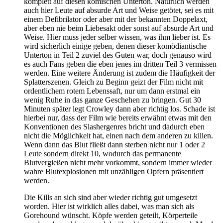
komplett auf diesen komischen Unterton. Natürlich werden
auch hier Leute auf absurde Art und Weise getötet, sei es mit
einem Defibrilator oder aber mit der bekannten Doppelaxt,
aber eben nie beim Liebesakt oder sonst auf absurde Art und
Weise. Hier muss jeder selber wissen, was ihm lieber ist. Es
wird sicherlich einige geben, denen dieser komödiantische
Unterton in Teil 2 zuviel des Guten war, doch genauso wird
es auch Fans geben die eben jenes im dritten Teil 3 vermissen
werden. Eine weitere Änderung ist zudem die Häufigkeit der
Splatterszenen. Gleich zu Beginn geizt der Film nicht mit
ordentlichem rotem Lebenssaft, nur um dann erstmal ein
wenig Ruhe in das ganze Geschehen zu bringen. Gut 30
Minuten später legt Crowley dann aber richtig los. Schade ist
hierbei nur, dass der Film wie bereits erwähnt etwas mit den
Konventionen des Slashergenres bricht und dadurch eben
nicht die Möglichkeit hat, einen nach dem anderen zu killen.
Wenn dann das Blut fließt dann sterben nicht nur 1 oder 2
Leute sondern direkt 10, wodurch das permanente
Blutvergießen nicht mehr vorkommt, sondern immer wieder
wahre Blutexplosionen mit unzähligen Opfern präsentiert
werden.
Die Kills an sich sind aber wieder richtig gut umgesetzt
worden. Hier ist wirklich alles dabei, was man sich als
Gorehound wünscht. Köpfe werden geteilt, Körperteile