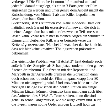
verbergen? Die Filmreihe ist nunmal fortlaufend und auf
jedenfall darauf ausgelegt, als ein in 3 Parts geteilter Film
angesehen zu werden und unter genau dem Aspekt macht die
Entscheidung, von Minute 1 ab den Killer lospoltern zu
lassen, durchaus Sinn.
Gleichzeitig ist das Auftreten von Kane Hodders Charakter
natürlich auch Garant für exzessive Filmgewalt, die sich in
meinen Augen durchaus mit der des zweiten Teils messen
lassen kann. Zwar fehlte hier in meinen Augen ein wirklich in
Erinnerung bleibender Kill, wie es beispielsweise die
Kettensägenszene aus "Hatchet 2" war, aber das heißt nicht,
dass wir hier keine kreativen Tötungsszenen präsentiert
bekommen!
Das eigentliche Problem von "Hatchet 3" liegt deshalb auch
außerhalb des Sumpfes als Schauplatz, sondern in den ganzen
Szenen drumherum. Die Szenen mit der Reporterin und
Marybeth in der Arrestzelle bremsen die Goreaction dann
doch schon aus, obwohl der Film mit ganz knapp über 80
Minuten nie langweilig wird. Und trotzdem hätte man die
zickigen Dialoge zwischen den beiden Frauen um einige
Minuten kürzen können. Genauso kann man dann auch über
das Auftreten des S.W.A.T. Team streiten, denn die sind
genauso schnell abgemurkst, wie sie aufgekreuzt sind. Klar,
die Typen waren nötige Opfer um den Blutzoll hoch zu