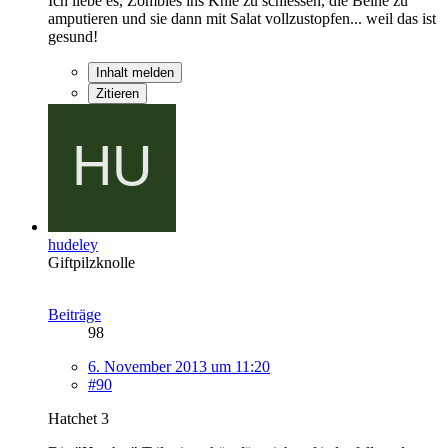
Ich liebe es, Zombies ins Knie zu schiessen, die Beine zu
amputieren und sie dann mit Salat vollzustopfen... weil das ist
gesund!
Inhalt melden
Zitieren
hudeley
Giftpilzknolle
Beiträge
98
6. November 2013 um 11:20
#90
Hatchet 3