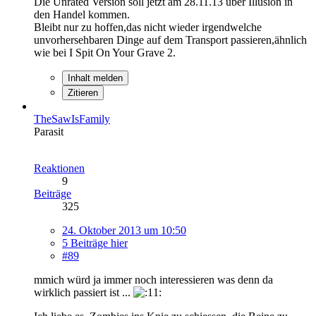
Die Unrated Version soll jetzt am 28.11.13 über Illusion in
den Handel kommen.
Bleibt nur zu hoffen,das nicht wieder irgendwelche
unvorhersehbaren Dinge auf dem Transport passieren,ähnlich
wie bei I Spit On Your Grave 2.
Inhalt melden
Zitieren
TheSawIsFamily
Parasit
Reaktionen
9
Beiträge
325
24. Oktober 2013 um 10:50
5 Beiträge hier
#89
mmich würd ja immer noch interessieren was denn da
wirklich passiert ist ...