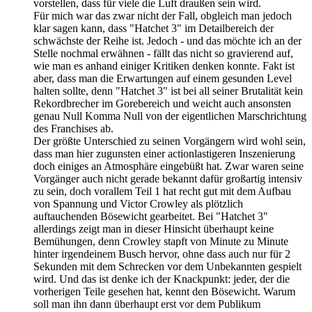
vorstellen, dass für viele die Luft draußen sein wird.
Für mich war das zwar nicht der Fall, obgleich man jedoch
klar sagen kann, dass "Hatchet 3" im Detailbereich der
schwächste der Reihe ist. Jedoch - und das möchte ich an der
Stelle nochmal erwähnen - fällt das nicht so gravierend auf,
wie man es anhand einiger Kritiken denken konnte. Fakt ist
aber, dass man die Erwartungen auf einem gesunden Level
halten sollte, denn "Hatchet 3" ist bei all seiner Brutalität kein
Rekordbrecher im Gorebereich und weicht auch ansonsten
genau Null Komma Null von der eigentlichen Marschrichtung
des Franchises ab.
Der größte Unterschied zu seinen Vorgängern wird wohl sein,
dass man hier zugunsten einer actionlastigeren Inszenierung
doch einiges an Atmosphäre eingebüßt hat. Zwar waren seine
Vorgänger auch nicht gerade bekannt dafür großartig intensiv
zu sein, doch vorallem Teil 1 hat recht gut mit dem Aufbau
von Spannung und Victor Crowley als plötzlich
auftauchenden Bösewicht gearbeitet. Bei "Hatchet 3"
allerdings zeigt man in dieser Hinsicht überhaupt keine
Bemühungen, denn Crowley stapft von Minute zu Minute
hinter irgendeinem Busch hervor, ohne dass auch nur für 2
Sekunden mit dem Schrecken vor dem Unbekannten gespielt
wird. Und das ist denke ich der Knackpunkt: jeder, der die
vorherigen Teile gesehen hat, kennt den Bösewicht. Warum
soll man ihn dann überhaupt erst vor dem Publikum