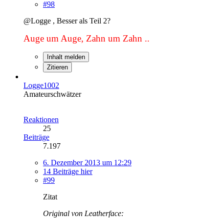
#98
@Logge , Besser als Teil 2?
Auge um Auge, Zahn um Zahn ..
Inhalt melden
Zitieren
Logge1002
Amateurschwätzer
Reaktionen
25
Beiträge
7.197
6. Dezember 2013 um 12:29
14 Beiträge hier
#99
Zitat
Original von Leatherface: