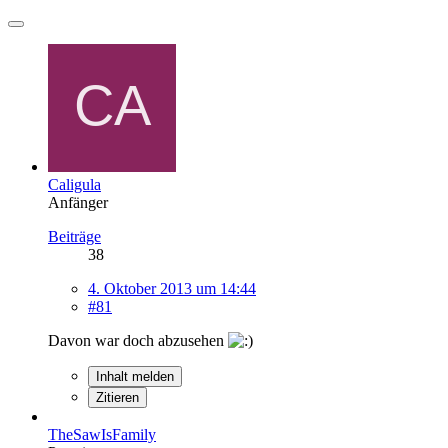
Caligula
Anfänger
Beiträge
38
4. Oktober 2013 um 14:44
#81
Davon war doch abzusehen
Inhalt melden
Zitieren
TheSawIsFamily