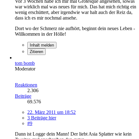
Vor 3 Wochen habe ich mir mal Grotesque angesehen, sowas
war wirklich mal was neues für mich. Das hat mich richtig ein
wenig erschüttert, aber irgendwie war halt auch der Reiz da,
dass ich es mir nochmal ansehe.
Dort wo der Schmerz nie aufhört, beginnt dein neues Leben -
Willkommen in der Hölle!
Inhalt melden
Zitieren
tom bomb
Moderator
Reaktionen
2.306
Beiträge
69.576
22. März 2011 um 18:52
3 Beiträge hier
#9
Dann ist Logge dein Mann! Der liebt Asia Splatter wie kein