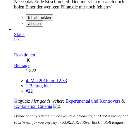
Neeee,das Ende ist schon herb.Den muss ich mir auch noch
holen.Einer der wenigen Filme,die mir noch fehlen^^
Inhalt melden
Zitieren
Skilla
Pest
Reaktionen
40
Beiträge
1.822
4. Mai 2016 um 12:33
1 Beitrag hier
#22
hier geht's weiter:
Experimental und Kontrovers
&
Exploitation Cinema
I know nobody's listening 'cos you're all looming, but I got a shot of hot
rock 'n roll for you anyway... - KOKLA Red River Rock 'n Roll Request.