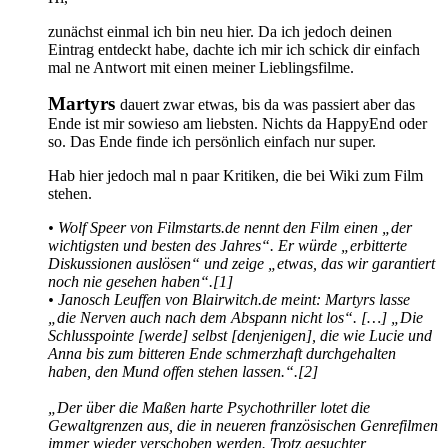
zunächst einmal ich bin neu hier. Da ich jedoch deinen
Eintrag entdeckt habe, dachte ich mir ich schick dir einfach
mal ne Antwort mit einen meiner Lieblingsfilme.
Martyrs
dauert zwar etwas, bis da was passiert aber das
Ende ist mir sowieso am liebsten. Nichts da HappyEnd oder
so. Das Ende finde ich persönlich einfach nur super.
Hab hier jedoch mal n paar Kritiken, die bei Wiki zum Film
stehen.
• Wolf Speer von Filmstarts.de nennt den Film einen „der
wichtigsten und besten des Jahres“. Er würde „erbitterte
Diskussionen auslösen“ und zeige „etwas, das wir garantiert
noch nie gesehen haben“.[1]
• Janosch Leuffen von Blairwitch.de meint: Martyrs lasse
„die Nerven auch nach dem Abspann nicht los“. […] „Die
Schlusspointe [werde] selbst [denjenigen], die wie Lucie und
Anna bis zum bitteren Ende schmerzhaft durchgehalten
haben, den Mund offen stehen lassen.“.[2]
„Der über die Maßen harte Psychothriller lotet die
Gewaltgrenzen aus, die in neueren französischen Genrefilmen
immer wieder verschoben werden. Trotz gesuchter