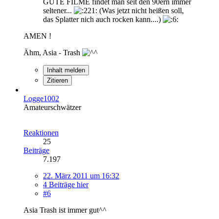
GUTE FILME findet man seit den 90ern immer
seltener...
(Was jetzt nicht heißen soll,
das Splatter nich auch rocken kann....)
AMEN !
Ähm, Asia - Trash
Inhalt melden
Zitieren
Logge1002
Amateurschwätzer
Reaktionen
25
Beiträge
7.197
22. März 2011 um 16:32
4 Beiträge hier
#6
Asia Trash ist immer gut^^