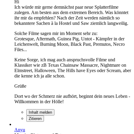
Hi
Ich würde mir gerne demnächst paar neue Splatterfilme
zulegen. Am besten aus dem extremen Bereich. Was könntet
ihr mir da empfehlen? Nach der Zeit werden nämlich so
bekanntere Sachen à la Hostel und Saw ziemlich langweilig.
Solche Filme sagen mir im Moment sehr zu:
Grotesque, Aftermath, Guinea Pig, Untot - Kämpfer in der
Leichenwelt, Burning Moon, Black Past, Premutos, Necro
Files...
Keine Sorge, ich mag auch anspruchsvolle Filme und
Klassiker wie zB Texas Chainsaw Massacre, Nightmare on
Elmstreet, Halloween, The Hills have Eyes oder Scream, aber
die kenne ich ja alle schon.
Grüße
Dort wo der Schmerz nie aufhört, beginnt dein neues Leben -
Willkommen in der Hölle!
Inhalt melden
Zitieren
Anyu