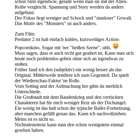
schon Sinn irgendwie, gerade wenn man sie mit der Alien-
Reihe vergleicht. Spannung und Story werden da anders
aufgebaut.
Der Fokus liegt weniger auf Schock und "sinnloser" Gewalt.
Das Motiv des "Monsters" ist auch anders.
Zum Film:
Predator 2 ist halt einfach kuhles, kurzweiliges Action-
Popcornkino. Sogar mit 'ner "heißen Szene", uhh.
Muss sagen, dass er auch recht gut gealtert ist. Kann man sich
heute noch problemlos geben ohne sich an irgendwas zu
stoßen.
Früher fand ich den (subjektiv) ein wenig besser als das
Original. Mittlerweile tendiere ich zum Gegenteil. Da spielt
der Wiederschau-Faktor 'ne Rolle.
Vom Setting und der Aufmachung her gibts da merklich
Unterschiede.
Die Großstadt mit dem Bandenkrieg und den verrückten
Charakteren hat für mich weniger Reiz als der Dschungel.
Ein wenig ist das halt schon die typische Baller-Fortsetzung,
aber manchen gefällt genau das. Kann ich nachvollziehen.
Meins ist es nicht so.
Nichtsdestotrotz kann man den schon wenigstens einmal
gesehen haben.