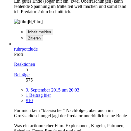
Ein gutes Ende (sogar mit ein, zwei Überraschungen) kann
fehlende Spannung im Mittelteil wett machen und somit fand
ich Predator 2 durchschnittlich.
Inhalt melden
Zitieren
ruhrpottdude
Profi
Reaktionen
5
Beiträge
575
9. September 2015 um 20:03
1 Beitrag hier
#10
Für mich kein "klassischer" Nachfolger, aber auch im
Großstadtdschungel jagt der Predator unerbittlich seine Beute.
Was ein actionreicher Film. Explosionen, Kugeln, Patronen,
Schaden, Feuer, Rauch und und und.