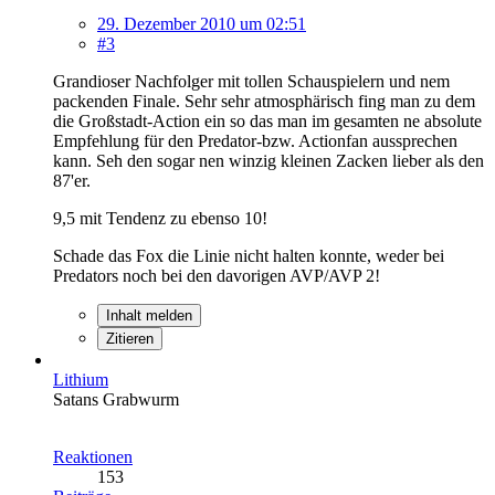
29. Dezember 2010 um 02:51
#3
Grandioser Nachfolger mit tollen Schauspielern und nem
packenden Finale. Sehr sehr atmosphärisch fing man zu dem
die Großstadt-Action ein so das man im gesamten ne absolute
Empfehlung für den Predator-bzw. Actionfan aussprechen
kann. Seh den sogar nen winzig kleinen Zacken lieber als den
87'er.
9,5 mit Tendenz zu ebenso 10!
Schade das Fox die Linie nicht halten konnte, weder bei
Predators noch bei den davorigen AVP/AVP 2!
Inhalt melden
Zitieren
Lithium
Satans Grabwurm
Reaktionen
153