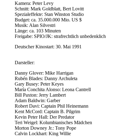
Kamera: Peter Levy
Schnitt: Mark Goldblatt, Bert Lovitt
Spezialeffekte: Stan Winston Studio
Budget: ca. 35.000.000 Mio. US $
Musik: Alan Silvestri
Länge: ca. 103 Minuten
Freigabe: SPIO/JK: strafrechtlich unbedenklich
Deutscher Kinostart: 30. Mai 1991
Darsteller:
Danny Glover: Mike Harrigan
Rubén Blades: Danny Archuleta
Gary Busey: Peter Keyes
María Conchita Alonso: Leona Cantrell
Bill Paxton: Jerry Lambert
Adam Baldwin: Garber
Robert Davi: Captain Phil Heinemann
Kent McCord: Captain B. Pilgrim
Kevin Peter Hall: Der Predator
Teri Weigel: Kolumbianisches Mädchen
Morton Downey Jr.: Tony Pope
Calvin Lockhart: King Willie