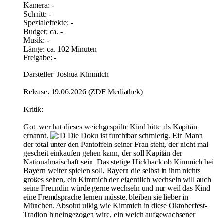
Kamera: -
Schnitt: -
Spezialeffekte: -
Budget: ca. -
Musik: -
Länge: ca. 102 Minuten
Freigabe: -
Darsteller: Joshua Kimmich
Release: 19.06.2026 (ZDF Mediathek)
Kritik:
Gott wer hat dieses weichgespülte Kind bitte als Kapitän
ernannt.
Die Doku ist furchtbar schmierig. Ein Mann
der total unter den Pantoffeln seiner Frau steht, der nicht mal
gescheit einkaufen gehen kann, der soll Kapitän der
Nationalmaischaft sein. Das stetige Hickhack ob Kimmich bei
Bayern weiter spielen soll, Bayern die selbst in ihm nichts
großes sehen, ein Kimmich der eigentlich wechseln will auch
seine Freundin würde gerne wechseln und nur weil das Kind
eine Fremdsprache lernen müsste, bleiben sie lieber in
München. Absolut ulkig wie Kimmich in diese Oktoberfest-
Tradion hineingezogen wird, ein weich aufgewachsener