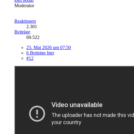
tom bomb
Moderator
Reaktionen
2.301
Beiträge
69.522
25. Mai 2026 um 07:50
6 Beiträge hier
#12