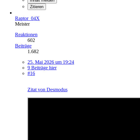
Inhalt melden
Zitieren
Raptor_04X
Meister
Reaktionen
602
Beiträge
1.682
25. Mai 2026 um 19:24
9 Beiträge hier
#16
Zitat von Desmodus