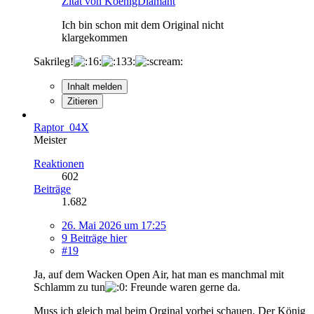
Zitat von KoenigDiamant
Ich bin schon mit dem Original nicht
klargekommen
Sakrileg!
Inhalt melden
Zitieren
Raptor_04X
Meister
Reaktionen
602
Beiträge
1.682
26. Mai 2026 um 17:25
9 Beiträge hier
#19
Ja, auf dem Wacken Open Air, hat man es manchmal mit
Schlamm zu tun
Freunde waren gerne da.
Muss ich gleich mal beim Orginal vorbei schauen. Der König