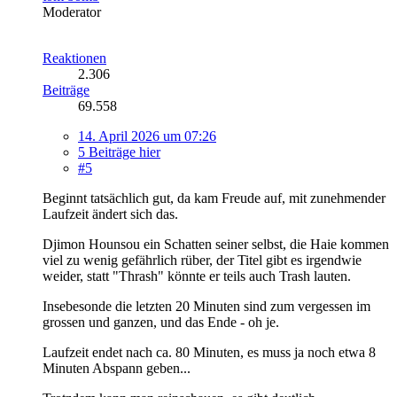
Moderator
Reaktionen
2.306
Beiträge
69.558
14. April 2026 um 07:26
5 Beiträge hier
#5
Beginnt tatsächlich gut, da kam Freude auf, mit zunehmender
Laufzeit ändert sich das.
Djimon Hounsou ein Schatten seiner selbst, die Haie kommen
viel zu wenig gefährlich rüber, der Titel gibt es irgendwie
weider, statt "Thrash" könnte er teils auch Trash lauten.
Insebesonde die letzten 20 Minuten sind zum vergessen im
grossen und ganzen, und das Ende - oh je.
Laufzeit endet nach ca. 80 Minuten, es muss ja noch etwa 8
Minuten Abspann geben...