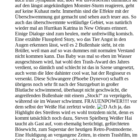
auf den längst angekündigten Monster-Sturm reagieren, geht
auf keine Kuhaut mehr. Immerhin sind die Effekte mit der
Überschwemmung gut gemacht und sehen auch teuer aus. So
auch das überschwemmte weitläufige Gebiet, was natürlich
wieder mal an Hurrikan Katrina in New Orleans erinnert.
Einige Dialoge sind zum heulen, mehr unfreiwillig komisch.
Eine erzählte Flusspferd Story, wo das Tier Angst in den
Augen erkennen lässt, weil es 2 Bullenhaie sieht, ist ein
Brüller, weil man auf so was dummes mit normalen Verstand
nicht kommen kann. Das Baby was mal so eben im Wasser
ausgeschissen wird, hat wohl den Trash-Award des Jahres
verdient, so dämlich und schlecht ist das in Szene umgesetzt,
auch wenn die Idee dahinter cool war, hat der Regisseur es
versenkt. Diese Schwangere (Phoebe Dynevor) schafft es
übrigens noch sehr fit nach der Sturzgeburt in großer
Blutlache schwimmend, überhaupt nicht geschwächt, die
angreifenden Bullenhaie mit einem „Stock!“ zu verprügeln,
während sie im Wasser schwimmt. FRAUENPOWER!!!! vor
dem selbst der Weiße Hai zerfetzt würde.
Ach ja, das
Highlight des Streifens wird es wohl trotzdem nicht, denn es
kommt tatsächlich noch dazu, Steven Spielberg Weißer Hai
taucht als Gast auf, vom ehemalig berüchtigt, gefürchteten
Bösewicht, zum Superstar der heutigen Retro-Postmoderne.
Eine Huldigung an vergangene Zeiten, in einem Trashfilm, im