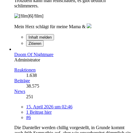
Trotzdem kann man reinschauen, es gibt deutlich
schlimmeres.
Mein Herz schlägt für meine Mama &
Inhalt melden
Zitieren
Doom Of Nightmare
Administrator
Reaktionen
1.638
Beiträge
38.575
News
251
15. April 2026 um 02:46
1 Beitrag hier
#6
Die Darsteller werden chillig vorgestellt, in Grunde kommt
auch früh Sympathie auf, aber wie unvorbereitet dümmlich sie