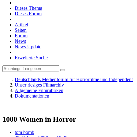
Dieses Thema
Dieses Forum
Artikel
Seiten
Forum
News
News Update
Erweiterte Suche
Deutschlands Medienforum für Horrorfilme und Independent
Unser riesiges Filmarchiv
Allgemeine Filmrubriken
Dokumentationen
1000 Women in Horror
tom bomb