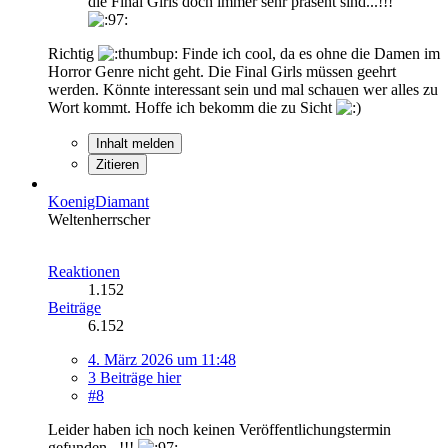
die Final Girls doch immer sehr präsent sind...!!!
Richtig
Finde ich cool, da es ohne die Damen im
Horror Genre nicht geht. Die Final Girls müssen geehrt
werden. Könnte interessant sein und mal schauen wer alles zu
Wort kommt. Hoffe ich bekomm die zu Sicht
Inhalt melden
Zitieren
KoenigDiamant
Weltenherrscher
Reaktionen
1.152
Beiträge
6.152
4. März 2026 um 11:48
3 Beiträge hier
#8
Leider haben ich noch keinen Veröffentlichungstermin
gefunden...!!!