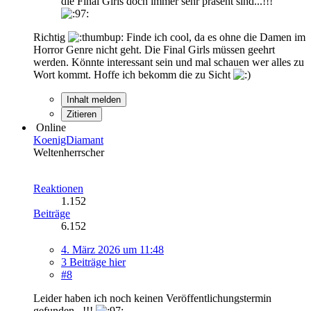
die Final Girls doch immer sehr präsent sind...!!!
Richtig
Finde ich cool, da es ohne die Damen im
Horror Genre nicht geht. Die Final Girls müssen geehrt
werden. Könnte interessant sein und mal schauen wer alles zu
Wort kommt. Hoffe ich bekomm die zu Sicht
Inhalt melden
Zitieren
Online
KoenigDiamant
Weltenherrscher
Reaktionen
1.152
Beiträge
6.152
4. März 2026 um 11:48
3 Beiträge hier
#8
Leider haben ich noch keinen Veröffentlichungstermin
gefunden...!!!