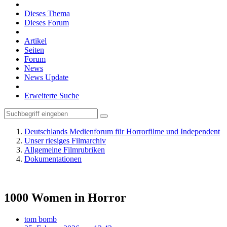
Dieses Thema
Dieses Forum
Artikel
Seiten
Forum
News
News Update
Erweiterte Suche
Deutschlands Medienforum für Horrorfilme und Independent
Unser riesiges Filmarchiv
Allgemeine Filmrubriken
Dokumentationen
1000 Women in Horror
tom bomb