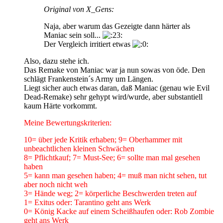
Original von X_Gens:
Naja, aber warum das Gezeigte dann härter als
Maniac sein soll...
Der Vergleich irritiert etwas
Also, dazu stehe ich.
Das Remake von Maniac war ja nun sowas von öde. Den
schlägt Frankenstein´s Army um Längen.
Liegt sicher auch etwas daran, daß Maniac (genau wie Evil
Dead-Remake) sehr gehypt wird/wurde, aber substantiell
kaum Härte vorkommt.
Meine Bewertungskriterien:
10= über jede Kritik erhaben; 9= Oberhammer mit
unbeachtlichen kleinen Schwächen
8= Pflichtkauf; 7= Must-See; 6= sollte man mal gesehen
haben
5= kann man gesehen haben; 4= muß man nicht sehen, tut
aber noch nicht weh
3= Hände weg; 2= körperliche Beschwerden treten auf
1= Exitus oder: Tarantino geht ans Werk
0= König Kacke auf einem Scheißhaufen oder: Rob Zombie
geht ans Werk