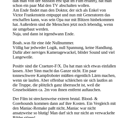
daß man von der Mission erst spät im Film erfährt), hat man
schon ein paar Mal den TV abschalten wollen.
Am Ende findet man den Doktor, der sich als Enkel von
Victor Frankenstein entpuppt und nun mit Generatoren das
erschaffen kann, was sein Opa nur mit Blitzen hinbekommen
hat. Außerdem sind die Menschen jetzt noch lebendig, wenn
sie umgebaut werden.
Naja, und dann ist irgendwann Ende.
Boah..was für eine öde Nullnummer.
Völlig bar jedweder Logik, null Spannung, keine Handlung.
Dafür aber nerviges Kameragewackel, blöder Sound und viel
Langeweile.
Positiv sind die Craeture-F/X. Da hat man sich etwas einfallen
lassen. Aber Sinn macht das Ganze nicht. Ein paar
tonneschwere Kampfroboter müßten eigentlich Lärm machen,
wenn sie laufen. Aber offenbar schleichen sie sich lautlos an
die Truppe, die plötzlich ganz überrascht ist, weil die
Gruselsoldaten ca. 2m von ihnen entfernt auftauchen.
Der Film ist streckenweise extrem brutal. Blood- &
Gorehounds kommen dann auf ihre Kosten. Ein Vergleich mit
den Maniac-Remake paßt nicht..Maniac war nicht
ansatzweise so blutig! Man darf sich nur nicht an verwackelte
Bilder stören!