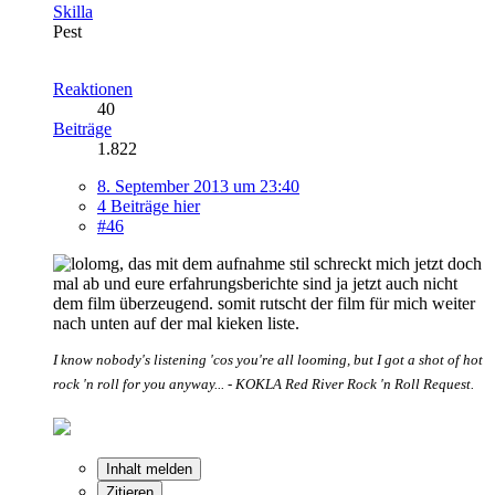
Skilla
Pest
Reaktionen
40
Beiträge
1.822
8. September 2013 um 23:40
4 Beiträge hier
#46
omg, das mit dem aufnahme stil schreckt mich jetzt doch
mal ab und eure erfahrungsberichte sind ja jetzt auch nicht
dem film überzeugend. somit rutscht der film für mich weiter
nach unten auf der mal kieken liste.
I know nobody's listening 'cos you're all looming, but I got a shot of hot
rock 'n roll for you anyway... - KOKLA Red River Rock 'n Roll Request.
Inhalt melden
Zitieren