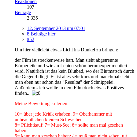
Reaktionen
107
Beiträge
2.335
12. September 2013 um 07:01
8 Beiträge hier
#52
Um hier vielleicht etwas Licht ins Dunkel zu bringen:
der Film ist streckenweise hart. Man sieht abgetrennte
Körperteile und wie an Leuten schön herumexperimentiert
wird. Natürlich ist das kein Blutbad, wo der Blutmatsch durch
die Gegend fliegt. Es ist alles sehr kurz und manchmal sieht
man eben nur schon das "Resultat" der Schnippelei.
Außerdem - ich wollte in dem Film doch etwas Positives
finden...
Meine Bewertungskriterien:
10= über jede Kritik erhaben; 9= Oberhammer mit
unbeachtlichen kleinen Schwächen
8= Pflichtkauf; 7= Must-See; 6= sollte man mal gesehen
haben
5= kann man gesehen haben; 4= muß man nicht sehen, tut