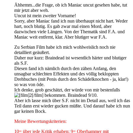
Ähhemm...die Frage, ob ich Maniac uncut gesehen habe, tut
mir jetzt aber weh.
Uncut ist mein zweiter Vorname!
Sorry, aber Maniac fand ich nun überhaupt nicht hart. Weder
hart, noch blutig. Es gab zwar mal einen Mord, aber
dazwischen viele Längen. Von der Thematik sind F.A. und
Maniac weit entfernt, klar. Aber blutiger war F.A.
Zu Serbian Film habe ich mich wohlweislich noch nie
detailliert geäußert.
Daher nur kurz: Braindead ist wesentlich härter und blutiger
als S.F.
Diesen fand ich nämlich durch den zähen Anfang, den
unsagbar schlechten Effekten und des völlig bekloppten
Drehbuches (mit Penis durch den Schädelknochen - ja, klar!)
so was von öde.
Ich denke, grob geschätzt, der würde von mir bestenfalls
bekommen. Braindead 9/10.
Aber ich lasse mich über S.F. nicht im Detail aus, weil ich das
Teil dann erst wieder gucken müßte. Und darauf habe ich nun
gar keinen Bock.
Meine Bewertungskriterien:
10= über jede Kritik erhaben; 9= Oberhammer mit