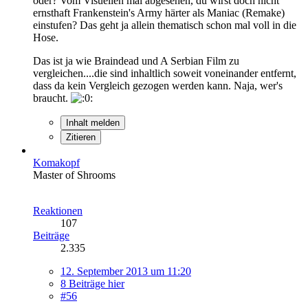
oder? Vom Visuellen mal abgesehen, du wirst doch nicht
ernsthaft Frankenstein's Army härter als Maniac (Remake)
einstufen? Das geht ja allein thematisch schon mal voll in die
Hose.
Das ist ja wie Braindead und A Serbian Film zu
vergleichen....die sind inhaltlich soweit voneinander entfernt,
dass da kein Vergleich gezogen werden kann. Naja, wer's
braucht.
Inhalt melden
Zitieren
Komakopf
Master of Shrooms
Reaktionen
107
Beiträge
2.335
12. September 2013 um 11:20
8 Beiträge hier
#56