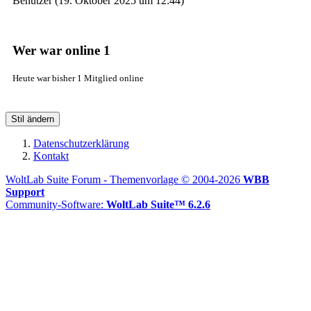
Benutzer (
19. Oktober 2025 um 12:44
)
Wer war online
1
Heute war bisher 1 Mitglied online
Stil ändern
Datenschutzerklärung
Kontakt
WoltLab Suite Forum - Themenvorlage © 2004-2026
WBB
Support
Community-Software:
WoltLab Suite™ 6.2.6