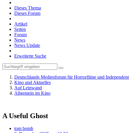
Dieses Thema
Dieses Forum
Artikel
Seiten
Forum
News
News Update
Erweiterte Suche
Deutschlands Medienforum für Horrorfilme und Independent
Kino und Aktuelles
Auf Leinwand
Allgemein im Kino
A Useful Ghost
tom bomb