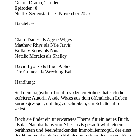
Genre: Drama, Thriller
Episoden: 8
Netflix Serienstart: 13. November 2025
Darsteller:
Claire Danes als Aggie Wiggs
Matthew Rhys als Nile Jarvis
Brittany Snow als Nina
Natalie Morales als Shelley
David Lyons als Brian Abbot
Tim Guinee als Wrecking Ball
Handlung:
Seit dem tragischen Tod ihres kleinen Sohnes hat sich die
gefeierte Autorin Aggie Wiggs aus dem öffentlichen Leben
zurückgezogen, unfähig zu schreiben, ein Schatten ihrer
selbst.
Doch sie findet ein unerwartetes Thema für ein neues Buch,
als das Nachbarhaus von Nile Jarvis gekauft wird, einem
berühmten und beeindruckenden Immobilienmogul, der einst
der Hauptverdächtige im Fall des Verschwindens seiner Frau