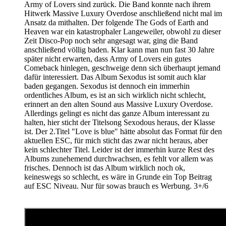
Army of Lovers sind zurück. Die Band konnte nach ihrem
Hitwerk Massive Luxury Overdose anschließend nicht mal im
Ansatz da mithalten. Der folgende The Gods of Earth and
Heaven war ein katastrophaler Langeweiler, obwohl zu dieser
Zeit Disco-Pop noch sehr angesagt war, ging die Band
anschließend völlig baden. Klar kann man nun fast 30 Jahre
später nicht erwarten, dass Army of Lovers ein gutes
Comeback hinlegen, geschweige denn sich überhaupt jemand
dafür interessiert. Das Album Sexodus ist somit auch klar
baden gegangen. Sexodus ist dennoch ein immerhin
ordentliches Album, es ist an sich wirklich nicht schlecht,
erinnert an den alten Sound aus Massive Luxury Overdose.
Allerdings gelingt es nicht das ganze Album interessant zu
halten, hier sticht der Titelsong Sexodous heraus, der Klasse
ist. Der 2.Titel "Love is blue" hätte absolut das Format für den
aktuellen ESC, für mich sticht das zwar nicht heraus, aber
kein schlechter Titel. Leider ist der immerhin kurze Rest des
Albums zunehemend durchwachsen, es fehlt vor allem was
frisches. Dennoch ist das Album wirklich noch ok,
keineswegs so schlecht, es wäre in Grunde ein Top Beitrag
auf ESC Niveau. Nur für sowas brauch es Werbung. 3+/6