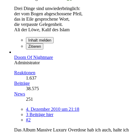
Drei Dinge sind unwiederbringlich:
der vom Bogen abgeschossene Pfeil,
das in Eile gesprochene Wort,
die verpasste Gelegenheit.
Ali der Löwe, Kalif des Islam
Inhalt melden
Zitieren
Doom Of Nightmare
Administrator
Reaktionen
1.637
Beiträge
38.575
News
251
4. Dezember 2010 um 21:18
3 Beiträge hier
#2
Das Album Massive Luxury Overdose hab ich auch, halte ich