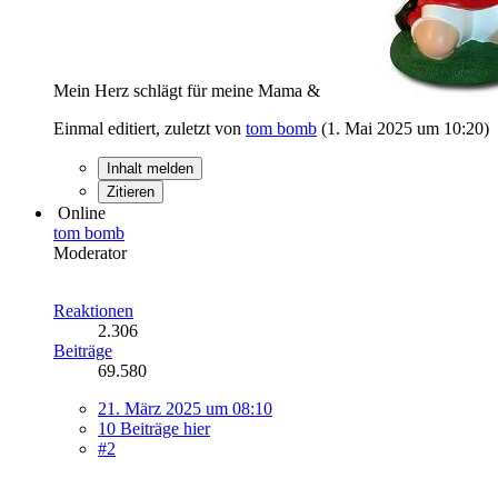
Mein Herz schlägt für meine Mama &
Einmal editiert, zuletzt von
tom bomb
(
1. Mai 2025 um 10:20
)
Inhalt melden
Zitieren
Online
tom bomb
Moderator
Reaktionen
2.306
Beiträge
69.580
21. März 2025 um 08:10
10 Beiträge hier
#2