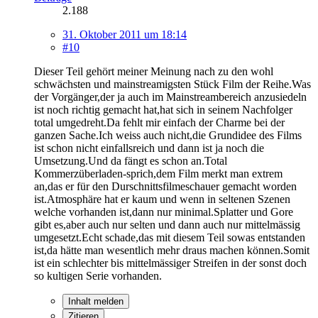
2.188
31. Oktober 2011 um 18:14
#10
Dieser Teil gehört meiner Meinung nach zu den wohl
schwächsten und mainstreamigsten Stück Film der Reihe.Was
der Vorgänger,der ja auch im Mainstreambereich anzusiedeln
ist noch richtig gemacht hat,hat sich in seinem Nachfolger
total umgedreht.Da fehlt mir einfach der Charme bei der
ganzen Sache.Ich weiss auch nicht,die Grundidee des Films
ist schon nicht einfallsreich und dann ist ja noch die
Umsetzung.Und da fängt es schon an.Total
Kommerzüberladen-sprich,dem Film merkt man extrem
an,das er für den Durschnittsfilmeschauer gemacht worden
ist.Atmosphäre hat er kaum und wenn in seltenen Szenen
welche vorhanden ist,dann nur minimal.Splatter und Gore
gibt es,aber auch nur selten und dann auch nur mittelmässig
umgesetzt.Echt schade,das mit diesem Teil sowas entstanden
ist,da hätte man wesentlich mehr draus machen können.Somit
ist ein schlechter bis mittelmässiger Streifen in der sonst doch
so kultigen Serie vorhanden.
Inhalt melden
Zitieren