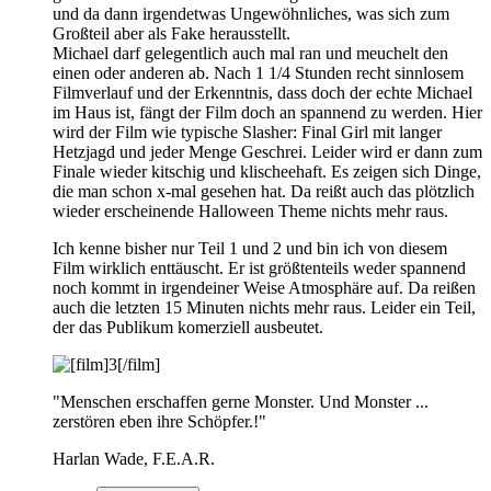
und da dann irgendetwas Ungewöhnliches, was sich zum
Großteil aber als Fake herausstellt.
Michael darf gelegentlich auch mal ran und meuchelt den
einen oder anderen ab. Nach 1 1/4 Stunden recht sinnlosem
Filmverlauf und der Erkenntnis, dass doch der echte Michael
im Haus ist, fängt der Film doch an spannend zu werden. Hier
wird der Film wie typische Slasher: Final Girl mit langer
Hetzjagd und jeder Menge Geschrei. Leider wird er dann zum
Finale wieder kitschig und klischeehaft. Es zeigen sich Dinge,
die man schon x-mal gesehen hat. Da reißt auch das plötzlich
wieder erscheinende Halloween Theme nichts mehr raus.
Ich kenne bisher nur Teil 1 und 2 und bin ich von diesem
Film wirklich enttäuscht. Er ist größtenteils weder spannend
noch kommt in irgendeiner Weise Atmosphäre auf. Da reißen
auch die letzten 15 Minuten nichts mehr raus. Leider ein Teil,
der das Publikum komerziell ausbeutet.
"Menschen erschaffen gerne Monster. Und Monster ...
zerstören eben ihre Schöpfer.!"
Harlan Wade, F.E.A.R.