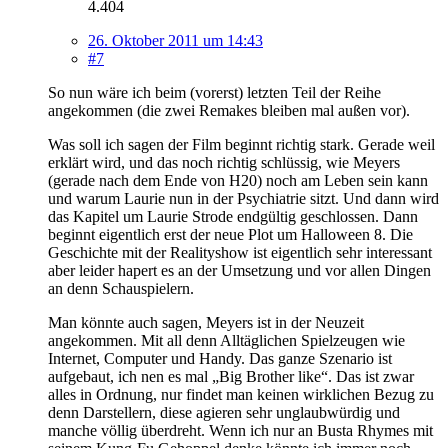
4.404
26. Oktober 2011 um 14:43
#7
So nun wäre ich beim (vorerst) letzten Teil der Reihe
angekommen (die zwei Remakes bleiben mal außen vor).
Was soll ich sagen der Film beginnt richtig stark. Gerade weil
erklärt wird, und das noch richtig schlüssig, wie Meyers
(gerade nach dem Ende von H20) noch am Leben sein kann
und warum Laurie nun in der Psychiatrie sitzt. Und dann wird
das Kapitel um Laurie Strode endgültig geschlossen. Dann
beginnt eigentlich erst der neue Plot um Halloween 8. Die
Geschichte mit der Realityshow ist eigentlich sehr interessant
aber leider hapert es an der Umsetzung und vor allen Dingen
an denn Schauspielern.
Man könnte auch sagen, Meyers ist in der Neuzeit
angekommen. Mit all denn Alltäglichen Spielzeugen wie
Internet, Computer und Handy. Das ganze Szenario ist
aufgebaut, ich nen es mal „Big Brother like“. Das ist zwar
alles in Ordnung, nur findet man keinen wirklichen Bezug zu
denn Darstellern, diese agieren sehr unglaubwürdig und
manche völlig überdreht. Wenn ich nur an Busta Rhymes mit