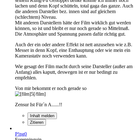
seinem Kung-Fu Gehoppel denke könnte ich immer noch
lachen und denn Kopf schütteln, total gaga das ganze. Auch
die anderen Darsteller bez. innen sind auf gleichem
(schlechtem) Niveau.
Mit anderen Darstellern hätte der Film wirklich gut werden
können, so ist und bleibt er nur noch gerade so Mittelmaß.
Die Atmosphäre und Spannung passen dafür richtig gut.
Auch der ein oder andere Effekt ist nett anzusehen wie z.B.
Messer in denn Kopf, eine Enthauptung oder wie mein ein
Kamerastativ noch verwenden kann.
Wie gesagt der Film macht durch seine Darsteller (außer am
Anfang) alles kaputt, deswegen ist er nur bedingt zu
empfehlen.
Von mir bekommt er noch gerade so
Zensur Ist Für´n A......!!
Inhalt melden
Zitieren
P!ng0
Forenpinguin