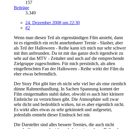
157
Beiträge
3.349
24. Dezember 2008 um 22:30
#2
Wenn man diesen Teil als eigenständigen Film ansieht, dann
ist es eigentlich ein recht annehmbarer Teenie - Slasher, aber
als Teil der Halloween - Reihe kann ich mich nur sehr schwer
mit ihm anfreunden. Da ist mir das ganze doch irgendwie zu
sehr auf das MTV - Zeitalter und auch auf die entsprechende
Zielgruppe zugeschnitten. Für mich persönlich, als alten
eingefleischten Fan der Halloween - Reihe wirkt der Film da
eher etwas befremdlich.
Der Story Plot gibt hier eh nicht sehr viel her als eine ziemlich
dünne Rahmenhandlung. In Sachen Spannung kommt der
Film einigermaßen stabil daher, obwohl es auch hier kleinere
Einbrüche zu verzeichnen gibt. Die Atmosphäre soll zwar
sehr dicht und bedrohlich wirken, tut es aber eigentlich nicht.
Es wirkt alles etwas zu sehr gekünstelt und aufgesetzt,
jedenfalls entsteht dieser Eindruck bei mir.
Die Darsteller sind alles bessere Teenies, die auch nicht