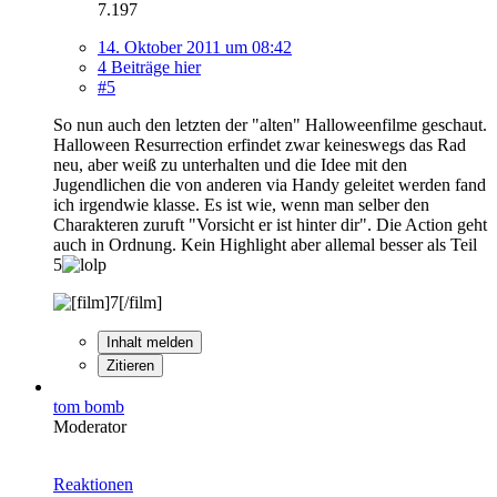
7.197
14. Oktober 2011 um 08:42
4 Beiträge hier
#5
So nun auch den letzten der "alten" Halloweenfilme geschaut.
Halloween Resurrection erfindet zwar keineswegs das Rad
neu, aber weiß zu unterhalten und die Idee mit den
Jugendlichen die von anderen via Handy geleitet werden fand
ich irgendwie klasse. Es ist wie, wenn man selber den
Charakteren zuruft "Vorsicht er ist hinter dir". Die Action geht
auch in Ordnung. Kein Highlight aber allemal besser als Teil
5
Inhalt melden
Zitieren
tom bomb
Moderator
Reaktionen