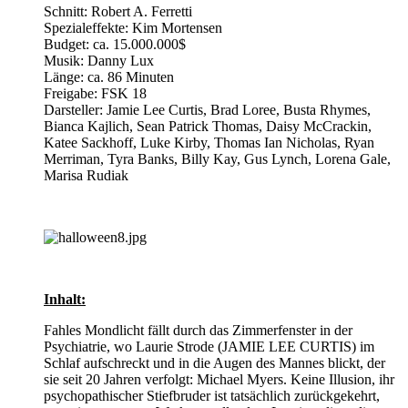
Schnitt: Robert A. Ferretti
Spezialeffekte: Kim Mortensen
Budget: ca. 15.000.000$
Musik: Danny Lux
Länge: ca. 86 Minuten
Freigabe: FSK 18
Darsteller: Jamie Lee Curtis, Brad Loree, Busta Rhymes,
Bianca Kajlich, Sean Patrick Thomas, Daisy McCrackin,
Katee Sackhoff, Luke Kirby, Thomas Ian Nicholas, Ryan
Merriman, Tyra Banks, Billy Kay, Gus Lynch, Lorena Gale,
Marisa Rudiak
Inhalt:
Fahles Mondlicht fällt durch das Zimmerfenster in der
Psychiatrie, wo Laurie Strode (JAMIE LEE CURTIS) im
Schlaf aufschreckt und in die Augen des Mannes blickt, der
sie seit 20 Jahren verfolgt: Michael Myers. Keine Illusion, ihr
psychopathischer Stiefbruder ist tatsächlich zurückgekehrt,