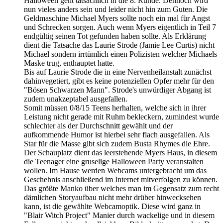
Halloween geht tatsächlich in die 8. Runde. Dennoch wird
nun vieles anders sein und leider nicht hin zum Guten. Die
Geldmaschine Michael Myers sollte noch ein mal für Angst
und Schrecken sorgen. Auch wenn Myers eigentlich in Teil 7
endgültig seinen Tot gefunden haben sollte. Als Erklärung
dient die Tatsache das Laurie Strode (Jamie Lee Curtis) nicht
Michael sondern irrtümlich einen Polizisten welcher Michaels
Maske trug, enthauptet hatte.
Bis auf Laurie Strode die in eine Nervenheilanstalt zunächst
dahinvegetiert, gibt es keine potenziellen Opfer mehr für den
"Bösen Schwarzen Mann". Strode's unwürdiger Abgang ist
zudem unakzeptabel ausgefallen.
Somit müssen 0/8/15 Teens herhalten, welche sich in ihrer
Leistung nicht gerade mit Ruhm bekleckern, zumindest wurde
schlechter als der Durchschnitt gewählt und der
aufkommende Humor ist hierbei sehr flach ausgefallen. Als
Star für die Masse gibt sich zudem Busta Rhymes die Ehre.
Der Schauplatz dient das leerstehende Myers Haus, in diesem
die Teenager eine gruselige Halloween Party veranstalten
wollen. Im Hause werden Webcams untergebracht um das
Geschehnis anschließend im Internet mitverfolgen zu können.
Das größte Manko über welches man im Gegensatz zum recht
dämlichen Storyaufbau nicht mehr drüber hinwecksehen
kann, ist die gewählte Webcamoptik. Diese wird ganz in
"Blair Witch Project" Manier durch wackelige und in diesem