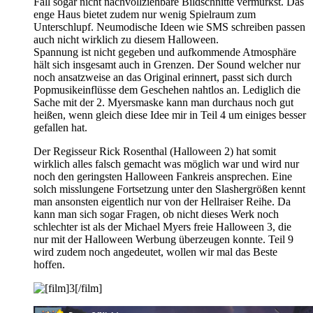
Fall sogar nicht nachvollziehbare Bildschnitte vermurkst. Das
enge Haus bietet zudem nur wenig Spielraum zum
Unterschlupf. Neumodische Ideen wie SMS schreiben passen
auch nicht wirklich zu diesem Halloween.
Spannung ist nicht gegeben und aufkommende Atmosphäre
hält sich insgesamt auch in Grenzen. Der Sound welcher nur
noch ansatzweise an das Original erinnert, passt sich durch
Popmusikeinflüsse dem Geschehen nahtlos an. Lediglich die
Sache mit der 2. Myersmaske kann man durchaus noch gut
heißen, wenn gleich diese Idee mir in Teil 4 um einiges besser
gefallen hat.
Der Regisseur Rick Rosenthal (Halloween 2) hat somit
wirklich alles falsch gemacht was möglich war und wird nur
noch den geringsten Halloween Fankreis ansprechen. Eine
solch misslungene Fortsetzung unter den Slashergrößen kennt
man ansonsten eigentlich nur von der Hellraiser Reihe. Da
kann man sich sogar Fragen, ob nicht dieses Werk noch
schlechter ist als der Michael Myers freie Halloween 3, die
nur mit der Halloween Werbung überzeugen konnte. Teil 9
wird zudem noch angedeutet, wollen wir mal das Beste
hoffen.