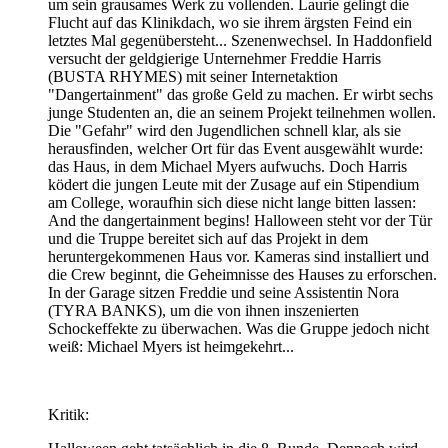
um sein grausames Werk zu vollenden. Laurie gelingt die
Flucht auf das Klinikdach, wo sie ihrem ärgsten Feind ein
letztes Mal gegenübersteht... Szenenwechsel. In Haddonfield
versucht der geldgierige Unternehmer Freddie Harris
(BUSTA RHYMES) mit seiner Internetaktion
"Dangertainment" das große Geld zu machen. Er wirbt sechs
junge Studenten an, die an seinem Projekt teilnehmen wollen.
Die "Gefahr" wird den Jugendlichen schnell klar, als sie
herausfinden, welcher Ort für das Event ausgewählt wurde:
das Haus, in dem Michael Myers aufwuchs. Doch Harris
ködert die jungen Leute mit der Zusage auf ein Stipendium
am College, woraufhin sich diese nicht lange bitten lassen:
And the dangertainment begins! Halloween steht vor der Tür
und die Truppe bereitet sich auf das Projekt in dem
heruntergekommenen Haus vor. Kameras sind installiert und
die Crew beginnt, die Geheimnisse des Hauses zu erforschen.
In der Garage sitzen Freddie und seine Assistentin Nora
(TYRA BANKS), um die von ihnen inszenierten
Schockeffekte zu überwachen. Was die Gruppe jedoch nicht
weiß: Michael Myers ist heimgekehrt...
Kritik: