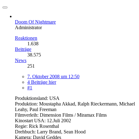
Doom Of Nightmare
Administrator
Reaktionen
1.638
Beiträge
38.575
News
251
7. Oktober 2008 um 12:50
4 Beiträge hier
#1
Produktionsland: USA
Produktion: Moustapha Akkad, Ralph Rieckermann, Michael
Leahy, Paul Freeman
Filmverleih: Dimension Films / Miramax Films
Kinostart USA: 12.Juli 2002
Regie: Rick Rosenthal
Drehbuch: Larry Brand, Sean Hood
Kamera: David Geddes