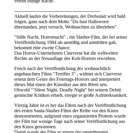
verübt blutige Rache.
----------------------------------------------------------
Aktuell laufen die Vorbereitungen, der Drehsstart wird bald
folgen, ganz nach dem Motto "Du hast Halloween
überstanden, jetzt versuch, Weihnachten zu überleben".
"Stille Nacht, Horrornacht" , ein Slasher-Film, der bei seiner
Veröffentlichung 1984 als anstößig und umstritten galt,
bekommt eine zweite Chance.
Das Horror-Unternehmen Cineverse hat die weltweiten
Rechte an der Neuauflage des Kult-Horrors erworben.
Frisch nach der Veröffentlichung des weihnachtlich
angehauchten Films "Terrifier 3" , widmet sich Cineverse
erneut dem Genre des Feiertags-Horrors und interpretiert
dieses Mal einen der Klassiker aus den 80ern neu.
Obwohl "‘Silent Night, Deadly Night" bei seinem Debüt
gemischte Kritiken erhielt, erregte er große Aufmerksamkeit.
Vierzig Jahre ist es her das Eltern nach der Veröffentlichung
des ersten Santa-Slasher-Films der Reihe vor den Kinos
demonstrierten, aufgrund eines organisierten Protests wurde
der Film nur wenige Tage nach seiner Veröffentlichung aus
den Kinos genommen.
Damit wurde der Film zu einem der umstrittensten