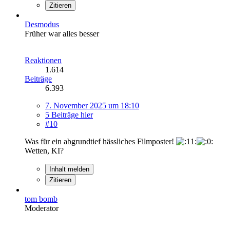
Zitieren
Desmodus
Früher war alles besser
Reaktionen
1.614
Beiträge
6.393
7. November 2025 um 18:10
5 Beiträge hier
#10
Was für ein abgrundtief hässliches Filmposter!
Wetten, KI?
Inhalt melden
Zitieren
tom bomb
Moderator