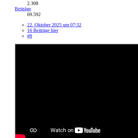
2.308
Beiträge
69.592
22. Oktober 2025 um 07:32
16 Beiträge hier
#8