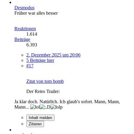
Desmodus
Früher war alles besser
Reaktionen
1.614
Beiträge
6.393
2. Dezember 2025 um 20:06
5 Beiträge hier
#17
Zitat von tom bomb
Der Retro Trailer:
Ja klar doch. Natürlich. Ich glaub's sofort. Mann, Mann,
Mann...
Inhalt melden
Zitieren