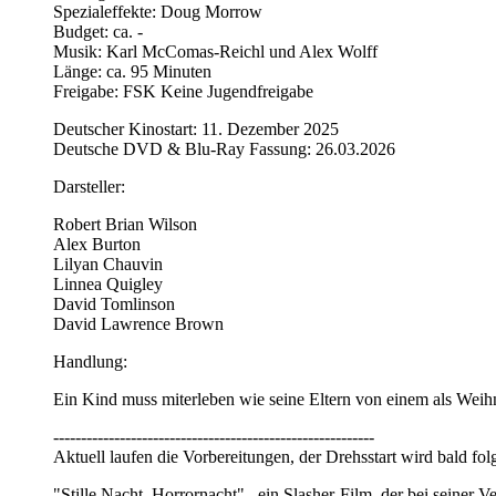
Spezialeffekte: Doug Morrow
Budget: ca. -
Musik: Karl McComas-Reichl und Alex Wolff
Länge: ca. 95 Minuten
Freigabe: FSK Keine Jugendfreigabe
Deutscher Kinostart: 11. Dezember 2025
Deutsche DVD & Blu-Ray Fassung: 26.03.2026
Darsteller:
Robert Brian Wilson
Alex Burton
Lilyan Chauvin
Linnea Quigley
David Tomlinson
David Lawrence Brown
Handlung:
Ein Kind muss miterleben wie seine Eltern von einem als Weihn
----------------------------------------------------------
Aktuell laufen die Vorbereitungen, der Drehsstart wird bald f
"Stille Nacht, Horrornacht" , ein Slasher-Film, der bei seiner 