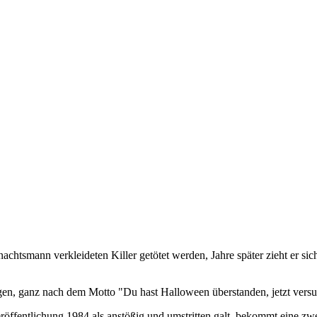
achtsmann verkleideten Killer getötet werden, Jahre später zieht er s
olgen, ganz nach dem Motto "Du hast Halloween überstanden, jetzt vers
Veröffentlichung 1984 als anstößig und umstritten galt, bekommt eine zw