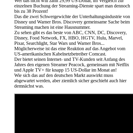
Wer das nicht will zahlt 29,99 US-Dollar, im Vergleich zur
einzelnen Buchung der Streaming-Dienste spart man dennoch
bis zu 38 Prozent!
Das die zwei Schwergewichte der Unterhaltungsindustrie von
Disney und Warner Bros. Discovery gemeinsame Sache beim
Streaming machen ist eine Hausnummer.
Zu sehen gibt es das beste von ABC, CNN, DC, Discovery,
Disney, Food Network, FX, HBO, HGTV, Hulu, Marvel,
Pixar, Searchlight, Star Wars und Warner Bros...
Möglicherweise ist das eine Reaktion auf das Angebot vom
US-amerikanischen Kabelnetzbetreiber Comcast.
Der bietet seinen Internet- und TV-Kunden seit Anfang des
Jahres den eigenen Streamer Peacock, gemeinsam mit Netflix
und Apple TV+ für knapp 15 US-Dollar im Monat an!
Wie sich das auf den deutschen Markt auswirkt muss
abgewartet werden, aber ziemlich sicher geschieht auch hier
demnächst was.