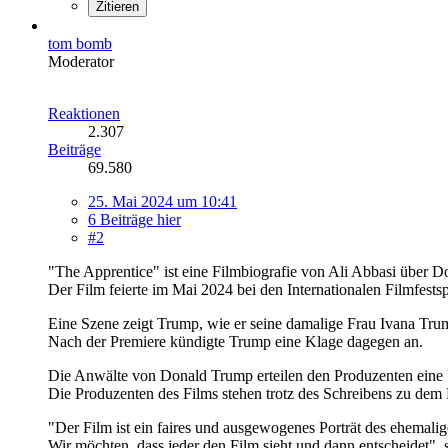
Zitieren
tom bomb
Moderator
Reaktionen
2.307
Beiträge
69.580
25. Mai 2024 um 10:41
6 Beiträge hier
#2
"The Apprentice" ist eine Filmbiografie von Ali Abbasi über 
Der Film feierte im Mai 2024 bei den Internationalen Filmfest
Eine Szene zeigt Trump, wie er seine damalige Frau Ivana Tr
Nach der Premiere kündigte Trump eine Klage dagegen an.
Die Anwälte von Donald Trump erteilen den Produzenten eine 
Die Produzenten des Films stehen trotz des Schreibens zu dem P
"Der Film ist ein faires und ausgewogenes Porträt des ehemalig
Wir möchten, dass jeder den Film sieht und dann entscheidet",