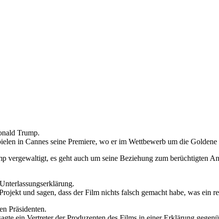
Donald Trump.
spielen in Cannes seine Premiere, wo er im Wettbewerb um die Goldene 
ump vergewaltigt, es geht auch um seine Beziehung zum berüchtigten 
Unterlassungserklärung.
rojekt und sagen, dass der Film nichts falsch gemacht habe, was ein re
en Präsidenten.
 sagte ein Vertreter der Produzenten des Films in einer Erklärung gege