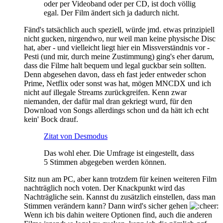
oder per Videoband oder per CD, ist doch völlig
egal. Der Film ändert sich ja dadurch nicht.
Fänd's tatsächlich auch speziell, würde jmd. etwas prinzipiell
nicht gucken, nirgendwo, nur weil man keine physische Disc
hat, aber - und vielleicht liegt hier ein Missverständnis vor -
Pesti (und mir, durch meine Zustimmung) ging's eher darum,
dass die Filme halt bequem und legal guckbar sein sollten.
Denn abgesehen davon, dass eh fast jeder entweder schon
Prime, Netflix oder sonst was hat, mögen MNCDX und ich
nicht auf illegale Streams zurückgreifen. Kenn zwar
niemanden, der dafür mal dran gekriegt wurd, für den
Download von Songs allerdings schon und da hätt ich echt
kein' Bock drauf.
Zitat von Desmodus
Das wohl eher. Die Umfrage ist eingestellt, dass
5 Stimmen abgegeben werden können.
Sitz nun am PC, aber kann trotzdem für keinen weiteren Film
nachträglich noch voten. Der Knackpunkt wird das
Nachträgliche sein. Kannst du zusätzlich einstellen, dass man
Stimmen verändern kann? Dann wird's sicher gehen
Wenn ich bis dahin weitere Optionen find, auch die anderen