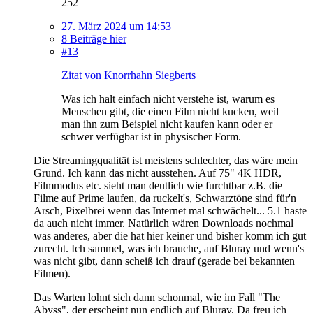
252
27. März 2024 um 14:53
8 Beiträge hier
#13
Zitat von Knorrhahn Siegberts
Was ich halt einfach nicht verstehe ist, warum es
Menschen gibt, die einen Film nicht kucken, weil
man ihn zum Beispiel nicht kaufen kann oder er
schwer verfügbar ist in physischer Form.
Die Streamingqualität ist meistens schlechter, das wäre mein
Grund. Ich kann das nicht ausstehen. Auf 75" 4K HDR,
Filmmodus etc. sieht man deutlich wie furchtbar z.B. die
Filme auf Prime laufen, da ruckelt's, Schwarztöne sind für'n
Arsch, Pixelbrei wenn das Internet mal schwächelt... 5.1 haste
da auch nicht immer. Natürlich wären Downloads nochmal
was anderes, aber die hat hier keiner und bisher komm ich gut
zurecht. Ich sammel, was ich brauche, auf Bluray und wenn's
was nicht gibt, dann scheiß ich drauf (gerade bei bekannten
Filmen).
Das Warten lohnt sich dann schonmal, wie im Fall "The
Abyss", der erscheint nun endlich auf Bluray. Da freu ich