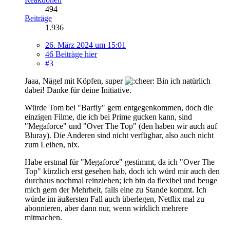
494
Beiträge
1.936
26. März 2024 um 15:01
46 Beiträge hier
#3
Jaaa, Nägel mit Köpfen, super
Bin ich natürlich
dabei! Danke für deine Initiative.
Würde Tom bei "Barfly" gern entgegenkommen, doch die
einzigen Filme, die ich bei Prime gucken kann, sind
"Megaforce" und "Over The Top" (den haben wir auch auf
Bluray). Die Anderen sind nicht verfügbar, also auch nicht
zum Leihen, nix.
Habe erstmal für "Megaforce" gestimmt, da ich "Over The
Top" kürzlich erst gesehen hab, doch ich würd mir auch den
durchaus nochmal reinziehen; ich bin da flexibel und beuge
mich gern der Mehrheit, falls eine zu Stande kommt. Ich
würde im äußersten Fall auch überlegen, Netflix mal zu
abonnieren, aber dann nur, wenn wirklich mehrere
mitmachen.