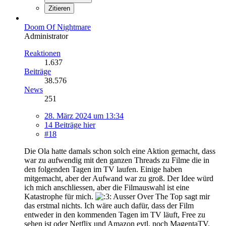
Zitieren
Doom Of Nightmare
Administrator
Reaktionen
1.637
Beiträge
38.576
News
251
28. März 2024 um 13:34
14 Beiträge hier
#18
Die Ola hatte damals schon solch eine Aktion gemacht, dass
war zu aufwendig mit den ganzen Threads zu Filme die in
den folgenden Tagen im TV laufen. Einige haben
mitgemacht, aber der Aufwand war zu groß. Der Idee würd
ich mich anschliessen, aber die Filmauswahl ist eine
Katastrophe für mich.
Ausser Over The Top sagt mir
das erstmal nichts. Ich wäre auch dafür, dass der Film
entweder in den kommenden Tagen im TV läuft, Free zu
sehen ist oder Netflix und Amazon evtl. noch MagentaTV.