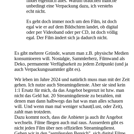
findet eigentlich alles. Warum brauchen manche
unbedingt eine Verpackung dazu, ich verstehs
echt nicht.
Es geht doch immer noch um den Film, ist doch
egal wie er auf dem Bildschirm landet, ob digital
oder per Videoband oder per CD, ist doch völlig
egal. Der Film ändert sich ja dadurch nicht.
Es gibt mehrere Gründe, warum man z.B. physische Medien
konsumioeren will. Nostalgie, Sammlerherz, Filmwand als
Deko, permanente Verfügbarkeit zu jedem Zeitpunkt (und ja
auch Verpackungssammler gibt es).
Wir leben im Jahre 2024 und natürlich muss man mit der Zeit
gehen. Ich nutze auch Streamingdienste. Aber sie sind kein
1:1 Ersatz für mich, da das Angebot begrenzt ist bzw. man
nicht das Geld hat. 20 Streamingdienste zu bezahlen, mit
denen man dann halbwegs das hat was man alles schauen
will. Und wenn man mal weniger schaut(Lust, oder Zeit),
zahlt man trotzdem.
Dazu kommt noch, dass die Anbieter ja auch ihr Angebot
wechseln. Filme fliegen auch mal raus. Ausserdem gibt es
nicht jeden Film über nen offiziellen Streamingdienst.
Gehen wir in den "semilegalen Bereich", sich digital Filme