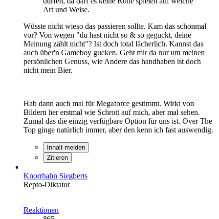
dürfen, da darf es keine Rolle spielen auf welche
Art und Weise.
Wüsste nicht wieso das passieren sollte. Kam das schonmal
vor? Von wegen "du hast nicht so & so geguckt, deine
Meinung zählt nicht"? Ist doch total lächerlich. Kannst das
auch über'n Gameboy gucken. Geht mir da nur um meinen
persönlichen Genuss, wie Andere das handhaben ist doch
nicht mein Bier.
Hab dann auch mal für Megaforce gestimmt. Wirkt von
Bildern her erstmal wie Schrott auf mich, aber mal sehen.
Zumal das die einzig verfügbare Option für uns ist. Over The
Top ginge natürlich immer, aber den kenn ich fast auswendig.
Inhalt melden
Zitieren
Knorrhahn Siegberts
Repto-Diktator
Reaktionen
865