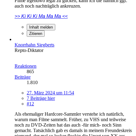
Filme irgendwo legal zu gucken, kann ich die nämlich ggf.
auch noch nachträglich ankreuzen.
>> Ki Ki Ki Ma Ma Ma <<
Inhalt melden
Zitieren
Knorrhahn Siegberts
Repto-Diktator
Reaktionen
865
Beiträge
1.810
27. März 2024 um 11:54
7 Beiträge hier
#12
Als ehemaliger Hardcore-Sammler verstehe ich natürlich,
warum man Filme sammelt. Früher, zu VHS und teilweise
noch zu DVD-Zeiten hat das auch -für mich- noch Sinn
gemacht. Tatsächlich gab es damals in meinem Freundeskreis
niemand, der mal so locker flockig die Uncut von XY aus