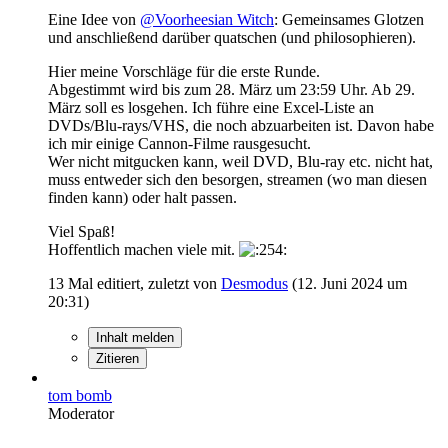
Eine Idee von
@Voorheesian Witch
: Gemeinsames Glotzen
und anschließend darüber quatschen (und philosophieren).
Hier meine Vorschläge für die erste Runde.
Abgestimmt wird bis zum 28. März um 23:59 Uhr. Ab 29.
März soll es losgehen. Ich führe eine Excel-Liste an
DVDs/Blu-rays/VHS, die noch abzuarbeiten ist. Davon habe
ich mir einige Cannon-Filme rausgesucht.
Wer nicht mitgucken kann, weil DVD, Blu-ray etc. nicht hat,
muss entweder sich den besorgen, streamen (wo man diesen
finden kann) oder halt passen.
Viel Spaß!
Hoffentlich machen viele mit.
13 Mal editiert, zuletzt von
Desmodus
(
12. Juni 2024 um
20:31
)
Inhalt melden
Zitieren
tom bomb
Moderator