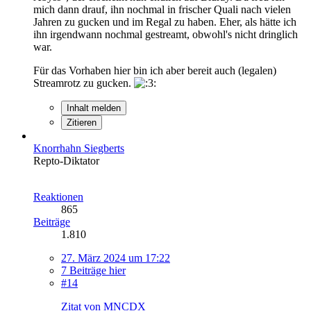
mich dann drauf, ihn nochmal in frischer Quali nach vielen
Jahren zu gucken und im Regal zu haben. Eher, als hätte ich
ihn irgendwann nochmal gestreamt, obwohl's nicht dringlich
war.
Für das Vorhaben hier bin ich aber bereit auch (legalen)
Streamrotz zu gucken.
Inhalt melden
Zitieren
Knorrhahn Siegberts
Repto-Diktator
Reaktionen
865
Beiträge
1.810
27. März 2024 um 17:22
7 Beiträge hier
#14
Zitat von MNCDX