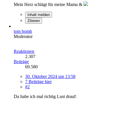
Mein Herz schlägt für meine Mama &
Inhalt melden
Zitieren
tom bomb
Moderator
Reaktionen
2.307
Beiträge
69.580
30. Oktober 2024 um 13:58
7 Beiträge hier
#2
Da habe ich mal richtig Lust drauf: