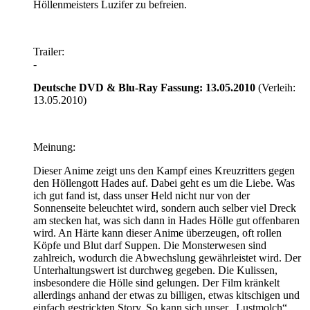
Höllenmeisters Luzifer zu befreien.
Trailer:
-
Deutsche DVD & Blu-Ray Fassung: 13.05.2010
(Verleih:
13.05.2010)
Meinung:
Dieser Anime zeigt uns den Kampf eines Kreuzritters gegen
den Höllengott Hades auf. Dabei geht es um die Liebe. Was
ich gut fand ist, dass unser Held nicht nur von der
Sonnenseite beleuchtet wird, sondern auch selber viel Dreck
am stecken hat, was sich dann in Hades Hölle gut offenbaren
wird. An Härte kann dieser Anime überzeugen, oft rollen
Köpfe und Blut darf Suppen. Die Monsterwesen sind
zahlreich, wodurch die Abwechslung gewährleistet wird. Der
Unterhaltungswert ist durchweg gegeben. Die Kulissen,
insbesondere die Hölle sind gelungen. Der Film kränkelt
allerdings anhand der etwas zu billigen, etwas kitschigen und
einfach gestrickten Story. So kann sich unser „Lustmolch“