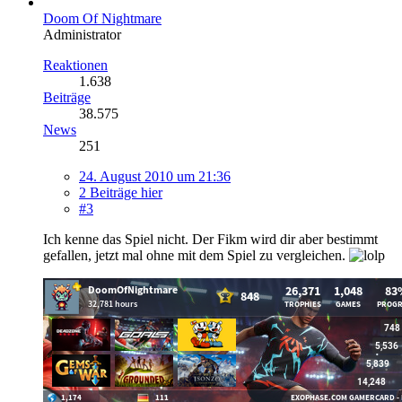
Doom Of Nightmare
Administrator
Reaktionen
1.638
Beiträge
38.575
News
251
24. August 2010 um 21:36
2 Beiträge hier
#3
Ich kenne das Spiel nicht. Der Fikm wird dir aber bestimmt
gefallen, jetzt mal ohne mit dem Spiel zu vergleichen.