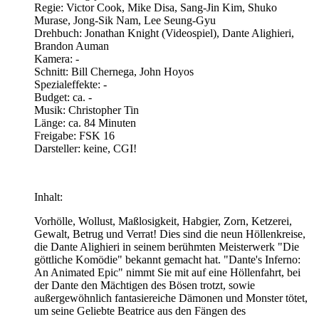
Regie: Victor Cook, Mike Disa, Sang-Jin Kim, Shuko
Murase, Jong-Sik Nam, Lee Seung-Gyu
Drehbuch: Jonathan Knight (Videospiel), Dante Alighieri,
Brandon Auman
Kamera: -
Schnitt: Bill Chernega, John Hoyos
Spezialeffekte: -
Budget: ca. -
Musik: Christopher Tin
Länge: ca. 84 Minuten
Freigabe: FSK 16
Darsteller: keine, CGI!
Inhalt:
Vorhölle, Wollust, Maßlosigkeit, Habgier, Zorn, Ketzerei,
Gewalt, Betrug und Verrat! Dies sind die neun Höllenkreise,
die Dante Alighieri in seinem berühmten Meisterwerk "Die
göttliche Komödie" bekannt gemacht hat. "Dante's Inferno:
An Animated Epic" nimmt Sie mit auf eine Höllenfahrt, bei
der Dante den Mächtigen des Bösen trotzt, sowie
außergewöhnlich fantasiereiche Dämonen und Monster tötet,
um seine Geliebte Beatrice aus den Fängen des