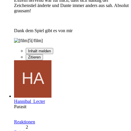
Extrem nervend war für mich, dass sich ständig dér
Zeichenstiel änderte und Dante immer anders aus sah. Absolut
grausam!
Dank dem Spiel gibt es von mir
Inhalt melden
Zitieren
Hannibal_Lecter
Parasit
Reaktionen
2