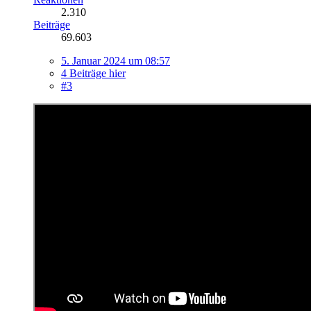
2.310
Beiträge
69.603
5. Januar 2024 um 08:57
4 Beiträge hier
#3