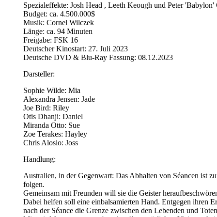
Spezialeffekte: Josh Head , Leeth Keough und Peter 'Babylon
Budget: ca. 4.500.000$
Musik: Cornel Wilczek
Länge: ca. 94 Minuten
Freigabe: FSK 16
Deutscher Kinostart: 27. Juli 2023
Deutsche DVD & Blu-Ray Fassung: 08.12.2023
Darsteller:
Sophie Wilde: Mia
Alexandra Jensen: Jade
Joe Bird: Riley
Otis Dhanji: Daniel
Miranda Otto: Sue
Zoe Terakes: Hayley
Chris Alosio: Joss
Handlung:
Australien, in der Gegenwart: Das Abhalten von Séancen ist zum
folgen.
Gemeinsam mit Freunden will sie die Geister heraufbeschwöre
Dabei helfen soll eine einbalsamierten Hand. Entgegen ihren E
nach der Séance die Grenze zwischen den Lebenden und Toten