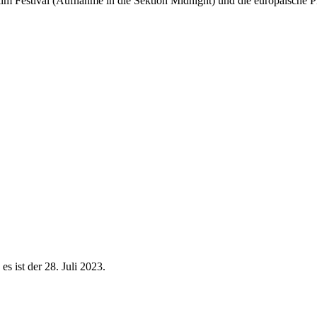
 Festival (Aufnahme in die Sektion Midnight) und die europäische Pre
s ist der 28. Juli 2023.