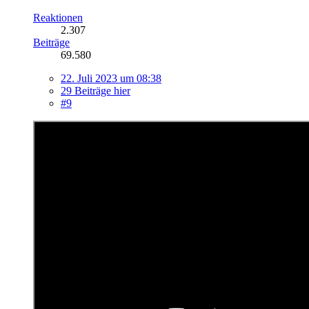
Reaktionen
2.307
Beiträge
69.580
22. Juli 2023 um 08:38
29 Beiträge hier
#9