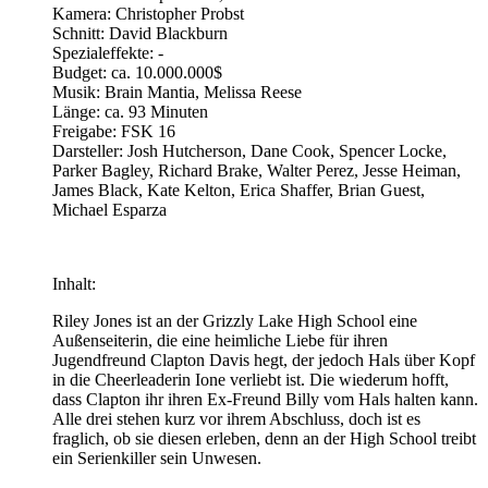
Kamera: Christopher Probst
Schnitt: David Blackburn
Spezialeffekte: -
Budget: ca. 10.000.000$
Musik: Brain Mantia, Melissa Reese
Länge: ca. 93 Minuten
Freigabe: FSK 16
Darsteller: Josh Hutcherson, Dane Cook, Spencer Locke,
Parker Bagley, Richard Brake, Walter Perez, Jesse Heiman,
James Black, Kate Kelton, Erica Shaffer, Brian Guest,
Michael Esparza
Inhalt:
Riley Jones ist an der Grizzly Lake High School eine
Außenseiterin, die eine heimliche Liebe für ihren
Jugendfreund Clapton Davis hegt, der jedoch Hals über Kopf
in die Cheerleaderin Ione verliebt ist. Die wiederum hofft,
dass Clapton ihr ihren Ex-Freund Billy vom Hals halten kann.
Alle drei stehen kurz vor ihrem Abschluss, doch ist es
fraglich, ob sie diesen erleben, denn an der High School treibt
ein Serienkiller sein Unwesen.