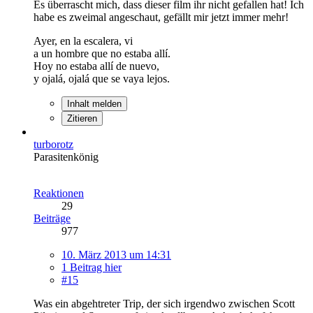
Es überrascht mich, dass dieser film ihr nicht gefallen hat! Ich
habe es zweimal angeschaut, gefällt mir jetzt immer mehr!
Ayer, en la escalera, vi
a un hombre que no estaba allí.
Hoy no estaba allí de nuevo,
y ojalá, ojalá que se vaya lejos.
Inhalt melden
Zitieren
turborotz
Parasitenkönig
Reaktionen
29
Beiträge
977
10. März 2013 um 14:31
1 Beitrag hier
#15
Was ein abgehtreter Trip, der sich irgendwo zwischen Scott