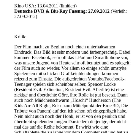
Kino USA: 13.04.2011 (limitiert)
Deutsche DVD & Blu-Ray Fassung: 27.09.2012
(Verleih:
27.09.2012)
Kritik:
Der Film macht zu Beginn noch einen unterhaltsamen
Eindruck. Das Bild ist sehr modern und farbenprächtig. Dabei
kommen Facebook, sehr oft das I-Pod und Smarthphone vor,
was unsere Jugend von Heute sehr oft benutzt und es spiegelt
der Film auch so wieder. Vor allem so einige schön umstylte
Spielereien mit schicken Grafikeinblendungen kommen
reizend zum Einsatz. Die aufgedrehten Youtube/Facebook-
Teenager spielen sich scheinbar selber, Spencer Locke
(Resident Evil: Extinction, Resident Evil: Afterlife) ist eine
zickige und überdrehte Göre, ihre Rolle ist gut besetzt. Dann
auch noch Mädchenschwarm „Hoschi“ Hutcherson (The
Kids Are All Right, Reise zum Mittelpunkt der Erde 3D, Die
Tribute von Panem) auf den ich schon oft eingeprügelt habe.
Nein nicht auch noch der Honk, er ist von den peinlich und
überdreht spielenden jungen Darstellern derjenige, der nicht
mal das auf die Reihe bekommt. Er wirkt wie eine
Schlaftablette die zu lange vor dem Computer saß und hat zu