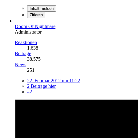
Inhalt melden
Zitieren
Doom Of Nightmare
Administrator
Reaktionen
1.638
Beiträge
38.575
News
251
22. Februar 2012 um 11:22
2 Beiträge hier
#2