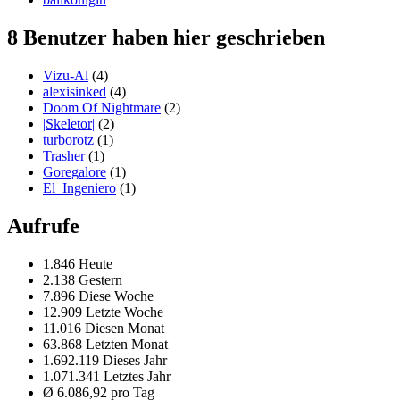
8 Benutzer haben hier geschrieben
Vizu-Al
(4)
alexisinked
(4)
Doom Of Nightmare
(2)
|Skeletor|
(2)
turborotz
(1)
Trasher
(1)
Goregalore
(1)
El_Ingeniero
(1)
Aufrufe
1.846 Heute
2.138 Gestern
7.896 Diese Woche
12.909 Letzte Woche
11.016 Diesen Monat
63.868 Letzten Monat
1.692.119 Dieses Jahr
1.071.341 Letztes Jahr
Ø 6.086,92 pro Tag