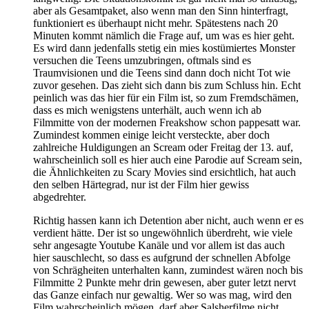
aber als Gesamtpaket, also wenn man den Sinn hinterfragt,
funktioniert es überhaupt nicht mehr. Spätestens nach 20
Minuten kommt nämlich die Frage auf, um was es hier geht.
Es wird dann jedenfalls stetig ein mies kostümiertes Monster
versuchen die Teens umzubringen, oftmals sind es
Traumvisionen und die Teens sind dann doch nicht Tot wie
zuvor gesehen. Das zieht sich dann bis zum Schluss hin. Echt
peinlich was das hier für ein Film ist, so zum Fremdschämen,
dass es mich wenigstens unterhält, auch wenn ich ab
Filmmitte von der modernen Freakshow schon pappesatt war.
Zumindest kommen einige leicht versteckte, aber doch
zahlreiche Huldigungen an Scream oder Freitag der 13. auf,
wahrscheinlich soll es hier auch eine Parodie auf Scream sein,
die Ähnlichkeiten zu Scary Movies sind ersichtlich, hat auch
den selben Härtegrad, nur ist der Film hier gewiss
abgedrehter.
Richtig hassen kann ich Detention aber nicht, auch wenn er es
verdient hätte. Der ist so ungewöhnlich überdreht, wie viele
sehr angesagte Youtube Kanäle und vor allem ist das auch
hier sauschlecht, so dass es aufgrund der schnellen Abfolge
von Schrägheiten unterhalten kann, zumindest wären noch bis
Filmmitte 2 Punkte mehr drin gewesen, aber guter letzt nervt
das Ganze einfach nur gewaltig. Wer so was mag, wird den
Film wahrscheinlich mögen, darf aber Salsherfilme nicht