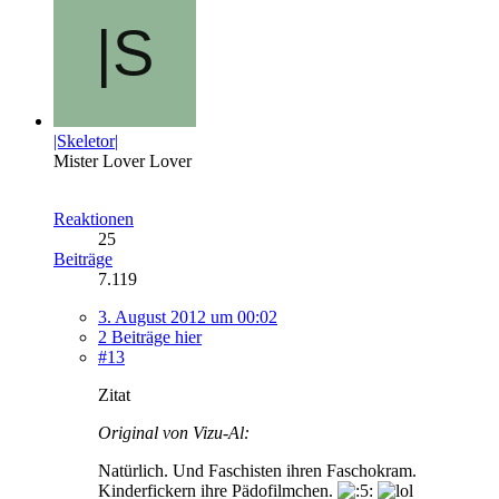
|Skeletor|
Mister Lover Lover
Reaktionen
25
Beiträge
7.119
3. August 2012 um 00:02
2 Beiträge hier
#13
Zitat
Original von Vizu-Al:
Natürlich. Und Faschisten ihren Faschokram.
Kinderfickern ihre Pädofilmchen.