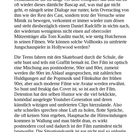
oft wieder dieses dämliche Bascap auf, was mal gar nicht
geht, er nängelt seine Dialoge nur runter, kein Overacting von
ihm wie der Rest des Cast, sondern trotz der Versuche seine
Mimik zu bewegen, verkommt er immer wieder zum dösen
und steht diesbezüglich einem Daniel Radcliffe in nichts nach,
der wiederum wenigstens nicht einen auf obercooler
Mützenträger alla Tom Kaulitz macht, wie stetig Hutcherson
in seinen Filmen. Wie können solche Vollhonks zu umfeierte
Jungschauspieler in Hollywood werden?
Die Teens fahren mit den Skateboard durch die Schule, die
sehr bunt und teils mit Graffiti bemalt ist. Der Film ist optisch
eine Mischung aus postmoderne, 90er und 80er, zumeist
werden die 90er im Ablauf angesprochen, mit zahlreichen
Huldigungen auf die Popmusik und Filmkultur der frühen
90er, aber auch moderne Filme wie Avatar werden erwähnt.
So bunt und freakig das Cover ist, so ist auch der Film.
Detention hat den selben Humor wie die viel beklickte,
komödial ausgelegte Youtuber-Generation und deren
künstlich witzigen und umfeierten Clips hierzulande. Also
sehr schnelles sprechen ohne Luft zu holen, flotte Sprüche,
die oft keinen Sinn ergeben, Hauptsache die Hirnwindungen
kommen in Wallung und man bleibt dran, es wirkt
postmodern cool und dadurch ist der Film zumindest nicht
langweilig. Die Situationskomik ist gar nicht mal so unlustig,