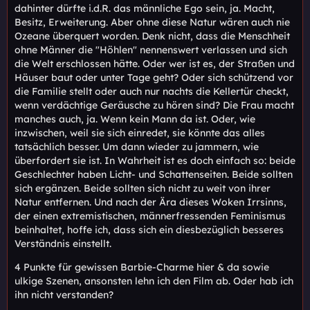
dahinter dürfte i.d.R. das männliche Ego sein, ja. Macht,
Besitz, Erweiterung. Aber ohne diese Natur wären auch nie
Ozeane überquert worden. Denk nicht, dass die Menschheit
ohne Männer die "Höhlen" nennenswert verlassen und sich
die Welt erschlossen hätte. Oder wer ist es, der Straßen und
Häuser baut oder unter Tage geht? Oder sich schützend vor
die Familie stellt oder auch nur nachts die Kellertür checkt,
wenn verdächtige Geräusche zu hören sind? Die Frau macht
manches auch, ja. Wenn kein Mann da ist. Oder, wie
inzwischen, weil sie sich einredet, sie könnte das alles
tatsächlich besser. Um dann wieder zu jammern, wie
überfordert sie ist. In Wahrheit ist es doch einfach so: beide
Geschlechter haben Licht- und Schattenseiten. Beide sollten
sich ergänzen. Beide sollten sich nicht zu weit von ihrer
Natur entfernen. Und nach der Ära dieses Woken Irrsinns,
der einen extremistischen, männerfressenden Feminismus
beinhaltet, hoffe ich, dass sich ein diesbezüglich besseres
Verständnis einstellt.
4 Punkte für gewissen Barbie-Charme hier & da sowie
ulkige Szenen, ansonsten lehn ich den Film ab. Oder hab ich
ihn nicht verstanden?