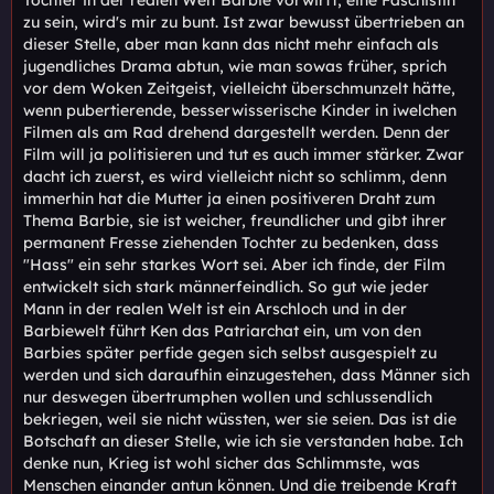
zu sein, wird's mir zu bunt. Ist zwar bewusst übertrieben an
dieser Stelle, aber man kann das nicht mehr einfach als
jugendliches Drama abtun, wie man sowas früher, sprich
vor dem Woken Zeitgeist, vielleicht überschmunzelt hätte,
wenn pubertierende, besserwisserische Kinder in iwelchen
Filmen als am Rad drehend dargestellt werden. Denn der
Film will ja politisieren und tut es auch immer stärker. Zwar
dacht ich zuerst, es wird vielleicht nicht so schlimm, denn
immerhin hat die Mutter ja einen positiveren Draht zum
Thema Barbie, sie ist weicher, freundlicher und gibt ihrer
permanent Fresse ziehenden Tochter zu bedenken, dass
"Hass" ein sehr starkes Wort sei. Aber ich finde, der Film
entwickelt sich stark männerfeindlich. So gut wie jeder
Mann in der realen Welt ist ein Arschloch und in der
Barbiewelt führt Ken das Patriarchat ein, um von den
Barbies später perfide gegen sich selbst ausgespielt zu
werden und sich daraufhin einzugestehen, dass Männer sich
nur deswegen übertrumphen wollen und schlussendlich
bekriegen, weil sie nicht wüssten, wer sie seien. Das ist die
Botschaft an dieser Stelle, wie ich sie verstanden habe. Ich
denke nun, Krieg ist wohl sicher das Schlimmste, was
Menschen einander antun können. Und die treibende Kraft