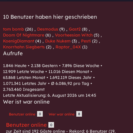
10 Benutzer haben hier geschrieben
tom bomb
(26)
Desmodus
(9)
Gast2
(8)
Doom Of Nightmare
(6)
Voorheesian Witch
(5)
KoenigDiamant
(4)
Duke Nukem
(3)
Pesti
(2)
Knorrhahn Siegberts
(2)
Raptor_04X
(1)
Aufrufe
1.846 Heute
2.138 Gestern
7.896 Diese Woche
12.909 Letzte Woche
11.016 Diesen Monat
63.868 Letzten Monat
1.692.119 Dieses Jahr
1.071.341 Letztes Jahr
Ø 6.086,92 pro Tag
2.763.460 Insgesamt
Letzte Aktualisierung:
6. August 2026 um 14:45
Wer ist war online
0
8
Benutzer online
Wer war online
Benutzer online
0
zur Zeit sind 192 Gäste online - Rekord: 6 Benutzer (
19.