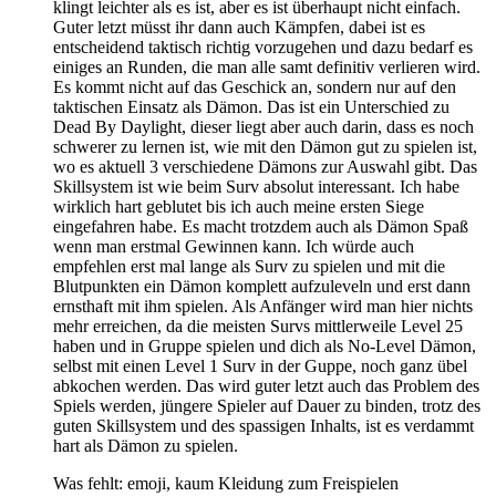
klingt leichter als es ist, aber es ist überhaupt nicht einfach.
Guter letzt müsst ihr dann auch Kämpfen, dabei ist es
entscheidend taktisch richtig vorzugehen und dazu bedarf es
einiges an Runden, die man alle samt definitiv verlieren wird.
Es kommt nicht auf das Geschick an, sondern nur auf den
taktischen Einsatz als Dämon. Das ist ein Unterschied zu
Dead By Daylight, dieser liegt aber auch darin, dass es noch
schwerer zu lernen ist, wie mit den Dämon gut zu spielen ist,
wo es aktuell 3 verschiedene Dämons zur Auswahl gibt. Das
Skillsystem ist wie beim Surv absolut interessant. Ich habe
wirklich hart geblutet bis ich auch meine ersten Siege
eingefahren habe. Es macht trotzdem auch als Dämon Spaß
wenn man erstmal Gewinnen kann. Ich würde auch
empfehlen erst mal lange als Surv zu spielen und mit die
Blutpunkten ein Dämon komplett aufzuleveln und erst dann
ernsthaft mit ihm spielen. Als Anfänger wird man hier nichts
mehr erreichen, da die meisten Survs mittlerweile Level 25
haben und in Gruppe spielen und dich als No-Level Dämon,
selbst mit einen Level 1 Surv in der Guppe, noch ganz übel
abkochen werden. Das wird guter letzt auch das Problem des
Spiels werden, jüngere Spieler auf Dauer zu binden, trotz des
guten Skillsystem und des spassigen Inhalts, ist es verdammt
hart als Dämon zu spielen.
Was fehlt: emoji, kaum Kleidung zum Freispielen