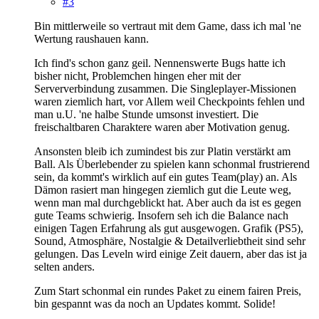
#3
Bin mittlerweile so vertraut mit dem Game, dass ich mal 'ne
Wertung raushauen kann.
Ich find's schon ganz geil. Nennenswerte Bugs hatte ich
bisher nicht, Problemchen hingen eher mit der
Serververbindung zusammen. Die Singleplayer-Missionen
waren ziemlich hart, vor Allem weil Checkpoints fehlen und
man u.U. 'ne halbe Stunde umsonst investiert. Die
freischaltbaren Charaktere waren aber Motivation genug.
Ansonsten bleib ich zumindest bis zur Platin verstärkt am
Ball. Als Überlebender zu spielen kann schonmal frustrierend
sein, da kommt's wirklich auf ein gutes Team(play) an. Als
Dämon rasiert man hingegen ziemlich gut die Leute weg,
wenn man mal durchgeblickt hat. Aber auch da ist es gegen
gute Teams schwierig. Insofern seh ich die Balance nach
einigen Tagen Erfahrung als gut ausgewogen. Grafik (PS5),
Sound, Atmosphäre, Nostalgie & Detailverliebtheit sind sehr
gelungen. Das Leveln wird einige Zeit dauern, aber das ist ja
selten anders.
Zum Start schonmal ein rundes Paket zu einem fairen Preis,
bin gespannt was da noch an Updates kommt. Solide!