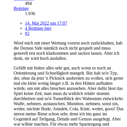
494
Beiträge
1.936
14. Mai 2022 um 17:07
4 Beiträge hier
#2
Werd mich mit einer Wertung vorerst noch zurückhalten, hab
die Demon Side nämlich noch nicht gespielt und muss
generell erst noch klarkommen und sacken lassen. Aber ich
denk, sie wird hoch ausfallen.
Gefällt mir bisher alles sehr gut, auch wenn es noch an
Orientierung und Schnelligkeit mangelt. Bin halt so'n Typ,
der, ohne da jetzt 'n Picknick ausbreiten zu wollen, sich gerne
mal ein klein wenig länger z.B. in den Hütten aufhalten
würde, um mir alles bisschen anzusehen. Aber dafür lässt das
Spiel keine Zeit, man muss da wirklich relativ stramm
durchhetzen und so'n Tunnelblick des Wahnsinns entwickeln:
Waffe, nehmen, austauschen, Munition, nehmen, sonst nix,
weiter, nächste Bude, Amulett, Cola, Kiste, weiter, gooo! Das
stresst meine Birne schon sehr, denn ich bin ganz im
Gegenteil auf Tiefgang, Details und Genuss ausgelegt. Aber
wat willste machen. Für etwas mehr Spaziergang und