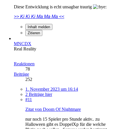
Diese Entwicklung is echt unsagbar traurig
>> Ki Ki Ki Ma Ma Ma <<
Inhalt melden
Zitieren
MNCDX
Real Reality
Reaktionen
78
Beiträge
252
1. November 2023 um 16:14
2 Beiträge hier
#11
Zitat von Doom Of Nightmare
nur noch 15 Spieler pro Stunde aktiv.. zu
Halloween gibt es DoppelXp für die welche