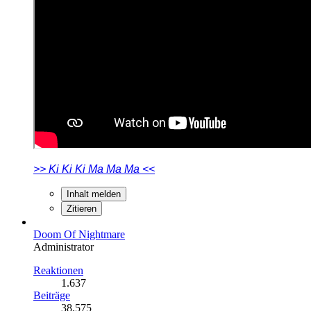
>> Ki Ki Ki Ma Ma Ma <<
Inhalt melden
Zitieren
Doom Of Nightmare
Administrator
Reaktionen
1.637
Beiträge
38.575