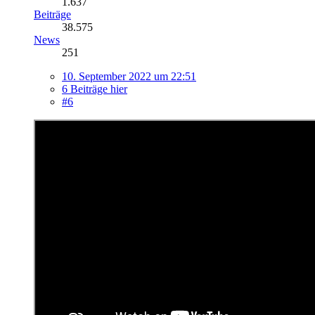
1.637
Beiträge
38.575
News
251
10. September 2022 um 22:51
6 Beiträge hier
#6