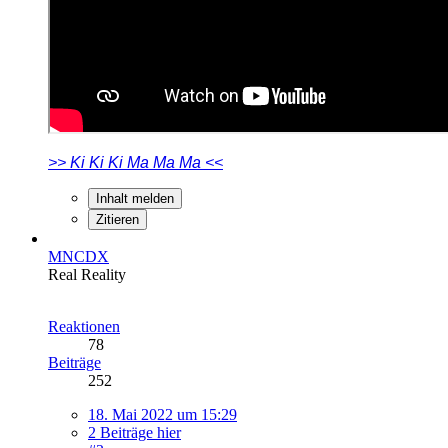
>> Ki Ki Ki Ma Ma Ma <<
Inhalt melden
Zitieren
MNCDX
Real Reality
Reaktionen
78
Beiträge
252
18. Mai 2022 um 15:29
2 Beiträge hier