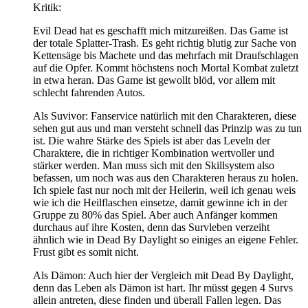
Kritik:
Evil Dead hat es geschafft mich mitzureißen. Das Game ist
der totale Splatter-Trash. Es geht richtig blutig zur Sache von
Kettensäge bis Machete und das mehrfach mit Draufschlagen
auf die Opfer. Kommt höchstens noch Mortal Kombat zuletzt
in etwa heran. Das Game ist gewollt blöd, vor allem mit
schlecht fahrenden Autos.
Als Suvivor: Fanservice natürlich mit den Charakteren, diese
sehen gut aus und man versteht schnell das Prinzip was zu tun
ist. Die wahre Stärke des Spiels ist aber das Leveln der
Charaktere, die in richtiger Kombination wertvoller und
stärker werden. Man muss sich mit den Skillsystem also
befassen, um noch was aus den Charakteren heraus zu holen.
Ich spiele fast nur noch mit der Heilerin, weil ich genau weis
wie ich die Heilflaschen einsetze, damit gewinne ich in der
Gruppe zu 80% das Spiel. Aber auch Anfänger kommen
durchaus auf ihre Kosten, denn das Survleben verzeiht
ähnlich wie in Dead By Daylight so einiges an eigene Fehler.
Frust gibt es somit nicht.
Als Dämon: Auch hier der Vergleich mit Dead By Daylight,
denn das Leben als Dämon ist hart. Ihr müsst gegen 4 Survs
allein antreten, diese finden und überall Fallen legen. Das