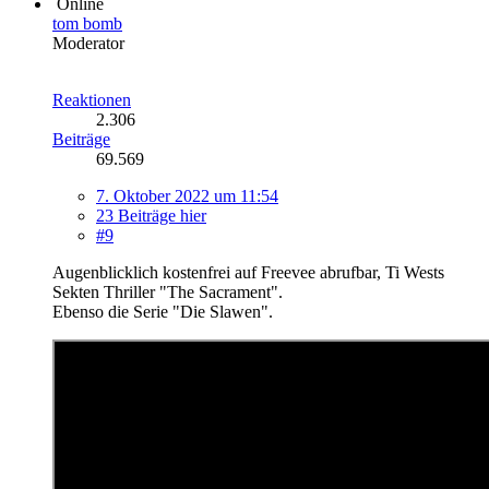
Online
tom bomb
Moderator
Reaktionen
2.306
Beiträge
69.569
7. Oktober 2022 um 11:54
23 Beiträge hier
#9
Augenblicklich kostenfrei auf Freevee abrufbar, Ti Wests
Sekten Thriller "The Sacrament".
Ebenso die Serie "Die Slawen".