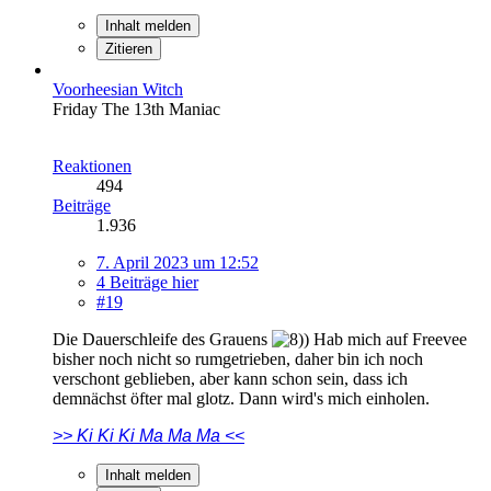
Inhalt melden
Zitieren
Voorheesian Witch
Friday The 13th Maniac
Reaktionen
494
Beiträge
1.936
7. April 2023 um 12:52
4 Beiträge hier
#19
Die Dauerschleife des Grauens
Hab mich auf Freevee
bisher noch nicht so rumgetrieben, daher bin ich noch
verschont geblieben, aber kann schon sein, dass ich
demnächst öfter mal glotz. Dann wird's mich einholen.
>> Ki Ki Ki Ma Ma Ma <<
Inhalt melden