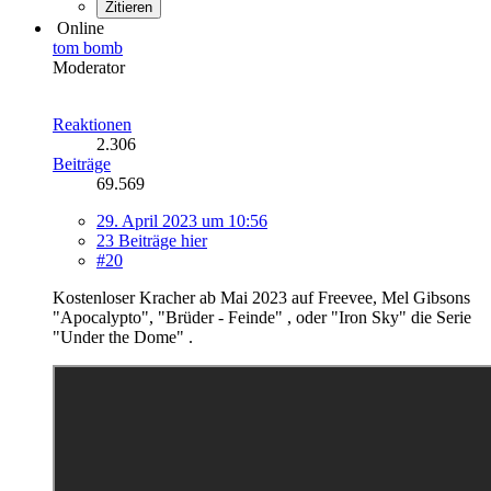
Zitieren
Online
tom bomb
Moderator
Reaktionen
2.306
Beiträge
69.569
29. April 2023 um 10:56
23 Beiträge hier
#20
Kostenloser Kracher ab Mai 2023 auf Freevee, Mel Gibsons
"Apocalypto", "Brüder - Feinde" , oder "Iron Sky" die Serie
"Under the Dome" .