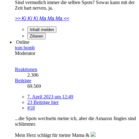
Sind vermutlich immer die selben Spots? Sowas kann mit der
Zeit hart nerven, ja.
>> Ki Ki Ki Ma Ma Ma <<
Inhalt melden
Zitieren
Online
tom bomb
Moderator
Reaktionen
2.306
Beiträge
69.569
7. April 2023 um 12:49
23 Beiträge hier
#18
...die Spots wechseln meine ich, aber die Amazon Jingles sind
schlimmer.
Mein Herz schlägt für meine Mama &