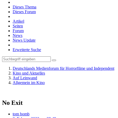
Dieses Thema
Dieses Forum
Artikel
Seiten
Forum
News
News Update
Erweiterte Suche
Deutschlands Medienforum für Horrorfilme und Independent
Kino und Aktuelles
Auf Leinwand
Allgemein im Kino
No Exit
tom bomb