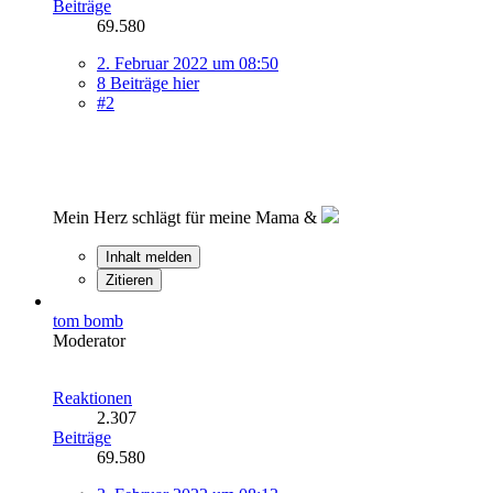
Beiträge
69.580
2. Februar 2022 um 08:50
8 Beiträge hier
#2
Mein Herz schlägt für meine Mama &
Inhalt melden
Zitieren
tom bomb
Moderator
Reaktionen
2.307
Beiträge
69.580