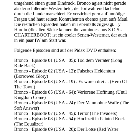
umgehend einen guten Eindruck. Bronco agiert nicht gerade
als der schillernde Westernheld, der fortwährend lächelnd
durch die Lande marschiert. Er verzichtet gern auf unnötige
Fragen und haut seinen Kontrahenten ebenso gern aufs Maul.
Die restlichen Episoden haben mir ebenfalls zugesagt. Ty
Hardin (die alten Säcke kennen ihn zumindest aus S.O.S.-
CHARTERBOOT) ist ein cooler Serien-Westerner, der auch
in ein paar IW am Start war.
Folgende Episoden sind auf der Pidax-DVD enthalten:
Bronco - Episode 01 (USA - 05): Tod dem Verräter (Long
Ride Back)
Bronco - Episode 02 (USA - 12): Falsches Heldentum
(Borrowed Glory)
Bronco - Episode 03 (USA - 19) : Es waren drei ... (Hero Of
The Town)
Bronco - Episode 05 (USA - 64): Verlorene Hoffnung (Until
Kingdom Come)
Bronco - Episode 06 (USA - 24): Der Mann ohne Waffe (The
Soft Answer)
Bronco - Episode 07 (USA - 45): Terror (The Invaders)
Bronco - Episode 08 (USA - 54): Hochzeit in Painted Rock
(The Equalizer)
Bronco - Episode 09 (USA - 20): Der Lotse (Red Water