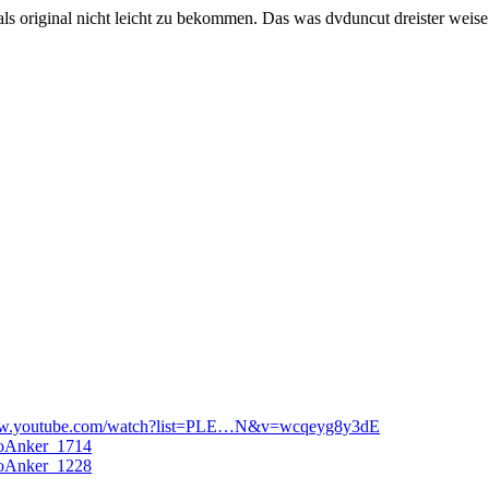
als original nicht leicht zu bekommen. Das was dvduncut dreister weise 
www.youtube.com/watch?list=PLE…N&v=wcqeyg8y3dE
eoAnker_1714
eoAnker_1228