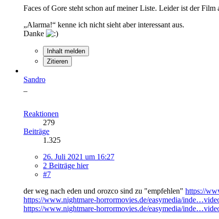
Faces of Gore steht schon auf meiner Liste. Leider ist der Film 
„Alarma!“ kenne ich nicht sieht aber interessant aus.
Danke
Inhalt melden
Zitieren
Sandro
_
Reaktionen
279
Beiträge
1.325
26. Juli 2021 um 16:27
2 Beiträge hier
#7
der weg nach eden und orozco sind zu "empfehlen"
https://
https://www.nightmare-horrormovies.de/easymedia/inde…vid
https://www.nightmare-horrormovies.de/easymedia/inde…vid