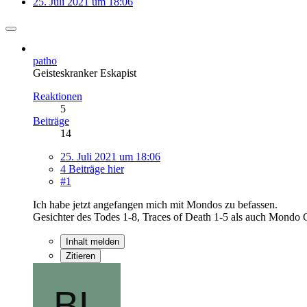
25. Juli 2021 um 18:06
patho
Geisteskranker Eskapist
Reaktionen
5
Beiträge
14
25. Juli 2021 um 18:06
4 Beiträge hier
#1
Ich habe jetzt angefangen mich mit Mondos zu befassen.
Gesichter des Todes 1-8, Traces of Death 1-5 als auch Mondo 
Inhalt melden
Zitieren