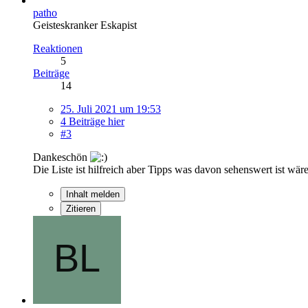
patho
Geisteskranker Eskapist
Reaktionen
5
Beiträge
14
25. Juli 2021 um 19:53
4 Beiträge hier
#3
Dankeschön
Die Liste ist hilfreich aber Tipps was davon sehenswert ist wäre
Inhalt melden
Zitieren