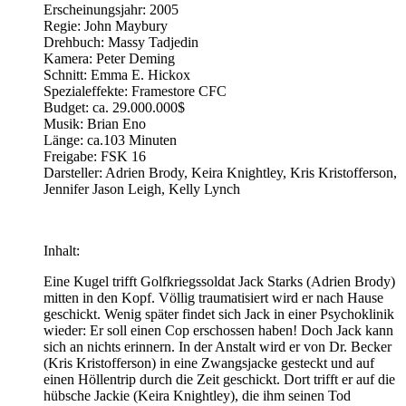
Erscheinungsjahr: 2005
Regie: John Maybury
Drehbuch: Massy Tadjedin
Kamera: Peter Deming
Schnitt: Emma E. Hickox
Spezialeffekte: Framestore CFC
Budget: ca. 29.000.000$
Musik: Brian Eno
Länge: ca.103 Minuten
Freigabe: FSK 16
Darsteller: Adrien Brody, Keira Knightley, Kris Kristofferson,
Jennifer Jason Leigh, Kelly Lynch
Inhalt:
Eine Kugel trifft Golfkriegssoldat Jack Starks (Adrien Brody)
mitten in den Kopf. Völlig traumatisiert wird er nach Hause
geschickt. Wenig später findet sich Jack in einer Psychoklinik
wieder: Er soll einen Cop erschossen haben! Doch Jack kann
sich an nichts erinnern. In der Anstalt wird er von Dr. Becker
(Kris Kristofferson) in eine Zwangsjacke gesteckt und auf
einen Höllentrip durch die Zeit geschickt. Dort trifft er auf die
hübsche Jackie (Keira Knightley), die ihm seinen Tod