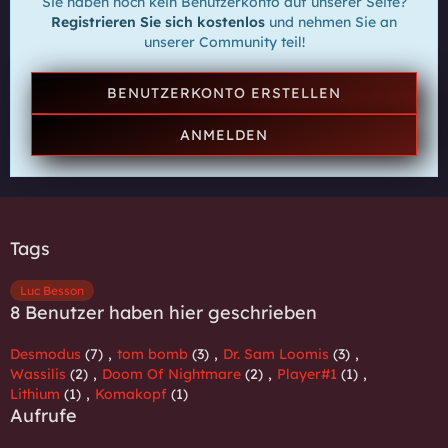
Sie haben noch kein Benutzerkonto auf unserer Seite?
Registrieren Sie sich kostenlos
und nehmen Sie an
unserer Community teil!
BENUTZERKONTO ERSTELLEN
ANMELDEN
Tags
Luc Besson
8 Benutzer haben hier geschrieben
Desmodus
(7)
tom bomb
(3)
Dr. Sam Loomis
(3)
Wassilis
(2)
Doom Of Nightmare
(2)
Player#1
(1)
Lithium
(1)
Komakopf
(1)
Aufrufe