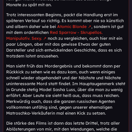
Monate zu spät mit an.
Trotz interessanten Beginns, packt die Handlung erst im
späteren Verlauf so richtig. Es kommt aber nie so künstlich
und albern daher wie bei
Atomic Blonde
, sondern ist gut
mit dem ordentlichen
Red Sparrow - Skrupellos.
Manipulativ. Sexy.
noch zu vergleichen, auch hier mit ein
paar Längen, aber mit das gewisse Etwas der guten
Darsteller und sich entwickelnden Geschichte, dass es sich
trotzdem lohnt anzusehen.
Man sieht früh das Mordergebnis und bekommt dann per
Rückkick zu sehen wie es dazu kam, auch wenn einiges
schnell wieder abgehandelt und der Nächste und Nächste
uninteressante Mord statt findet. Im Hauptaugenmerk steht
in Grunde stetig Model Sasha Luss, über die man zu wenig
erfährt. Aber Leute sie sieht heiß aus, dass muss reichen.
Merkwürdig auch, dass die ganzen russischen Agenten
vollkommen unfähig sind, gegen unserer ehemaligen
Matroschka-Verkäuferin mal einen Kick zu setzen.
Die stärke des Films ist dann das letzte Drittel, trotz aller
Ablästerungen von mir, mit den Wendungen, welche die