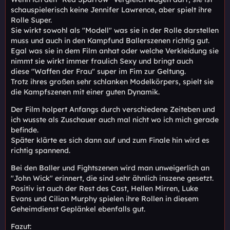
schauspielerisch keine Jennifer Lawrence, aber spielt ihre
Rolle Super.
Sie wirkt sowohl als "Modell" was sie in der Rolle darstellen
muss und auch in den Kampfund Ballerszenen richtig gut.
Egal was sie in dem Film anhat oder welche Verkleidung sie
nimmt sie wirkt immer fraulich Sexy und bringt auch
diese "Waffen der Frau" super im Fim zur Geltung.
Trotz ihres großen sehr schlanken Modelkörpers, spielt sie
die Kampfszenen mit einer guten Dynamik.
Der Film holpert Anfangs durch verschiedene Zeiteben und
ich wusste als Zuschauer auch mal nicht wo ich mich gerade
befinde.
Später klärte es sich dann auf und zum Finale hin wird es
richtig spannend.
Bei den Baller und Fightszenen wird man unweigerlich an
"John Wick" erinnert, die sind sehr ähnlich inszene gesetzt.
Positiv ist auch der Rest des Cast, Hellen Mirren, Luke
Evans und Cilian Murphy spielen ihre Rollen in diesem
Geheimdienst Geplänkel ebenfalls gut.
Fazut: