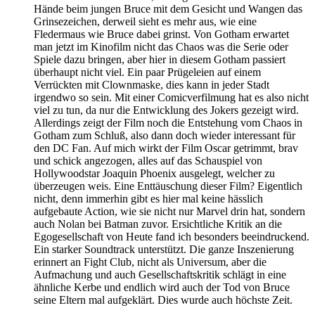
Hände beim jungen Bruce mit dem Gesicht und Wangen das
Grinsezeichen, derweil sieht es mehr aus, wie eine
Fledermaus wie Bruce dabei grinst. Von Gotham erwartet
man jetzt im Kinofilm nicht das Chaos was die Serie oder
Spiele dazu bringen, aber hier in diesem Gotham passiert
überhaupt nicht viel. Ein paar Prügeleien auf einem
Verrückten mit Clownmaske, dies kann in jeder Stadt
irgendwo so sein. Mit einer Comicverfilmung hat es also nicht
viel zu tun, da nur die Entwicklung des Jokers gezeigt wird.
Allerdings zeigt der Film noch die Entstehung vom Chaos in
Gotham zum Schluß, also dann doch wieder interessant für
den DC Fan. Auf mich wirkt der Film Oscar getrimmt, brav
und schick angezogen, alles auf das Schauspiel von
Hollywoodstar Joaquin Phoenix ausgelegt, welcher zu
überzeugen weis. Eine Enttäuschung dieser Film? Eigentlich
nicht, denn immerhin gibt es hier mal keine hässlich
aufgebaute Action, wie sie nicht nur Marvel drin hat, sondern
auch Nolan bei Batman zuvor. Ersichtliche Kritik an die
Egogesellschaft von Heute fand ich besonders beeindruckend.
Ein starker Soundtrack unterstützt. Die ganze Inszenierung
erinnert an Fight Club, nicht als Universum, aber die
Aufmachung und auch Gesellschaftskritik schlägt in eine
ähnliche Kerbe und endlich wird auch der Tod von Bruce
seine Eltern mal aufgeklärt. Dies wurde auch höchste Zeit.