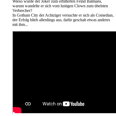
Wieso wurde der Joker zum erbitterten Feind Batmans,
warum wandelte er sich vom lustigen Clown zum übelsten
Verbrecher?
In Gotham City der Achtziger versuchte er sich als Comedian,
der Erfolg blieb allerdings aus, dafür geschah etwas anderes
mit ihm...