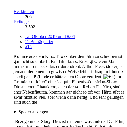
Reaktionen
266
Beiträge
3.592
12. Oktober 2019 um 18:04
11 Beiträge hier
#15
Komme aus dem Kino. Etwas über den Film zu schreiben ist
gar nicht so einfach: Fand ihn krass. Er zeigt wie ein Mann
immer nur einsteckt bis er durchdreht. Arthur Fleck (Joker) ist
jemand der einem in gewisser Weise leid tut. Joaquin Phoenix
spielt genial! (Finde er hätte einen Oscar verdient.
) Im
Grunde ist "Joker" eine Joaquin Phoenix-One-Man-Show.
Die anderen Charaktere, auch der von Robert De Niro, sind
eher Nebenfiguren, kommen gar nicht so oft vor. Härte gibt es
zwar nicht so viel, aber wenn dann heftig. Und sehr gelungen
sind auch die
Spoiler anzeigen
-Bezüge in der Story. Dies ist mal ein etwas anderer DC-Film,
aber er hat irgendwie was, was haften bleibt. Er hat mir