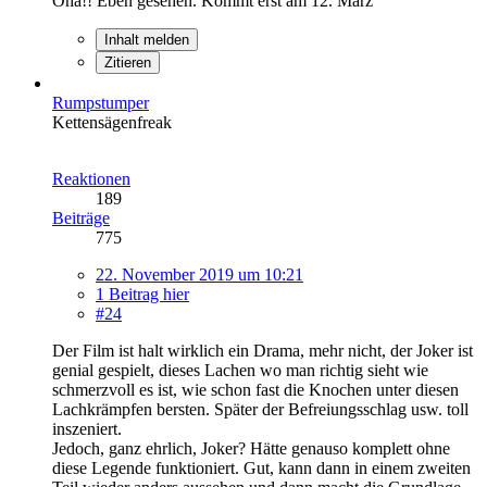
Oha!! Eben gesehen. Kommt erst am 12. März
Inhalt melden
Zitieren
Rumpstumper
Kettensägenfreak
Reaktionen
189
Beiträge
775
22. November 2019 um 10:21
1 Beitrag hier
#24
Der Film ist halt wirklich ein Drama, mehr nicht, der Joker ist
genial gespielt, dieses Lachen wo man richtig sieht wie
schmerzvoll es ist, wie schon fast die Knochen unter diesen
Lachkrämpfen bersten. Später der Befreiungsschlag usw. toll
inszeniert.
Jedoch, ganz ehrlich, Joker? Hätte genauso komplett ohne
diese Legende funktioniert. Gut, kann dann in einem zweiten