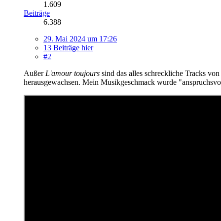
1.609
Beiträge
6.388
29. Mai 2024 um 17:26
13 Beiträge hier
#2
Außer
L'amour toujours
sind das alles schreckliche Tracks vo
herausgewachsen. Mein Musikgeschmack wurde "anspruchsvol