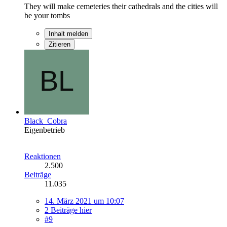
They will make cemeteries their cathedrals and the cities will
be your tombs
Inhalt melden
Zitieren
Black_Cobra
Eigenbetrieb
Reaktionen
2.500
Beiträge
11.035
14. März 2021 um 10:07
2 Beiträge hier
#9