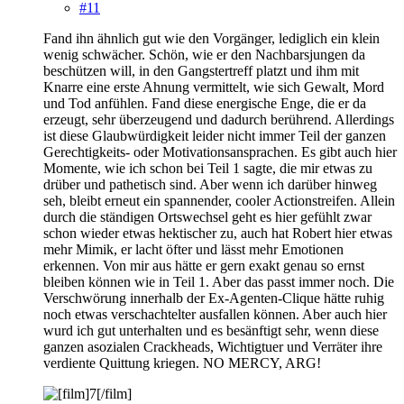
#11
Fand ihn ähnlich gut wie den Vorgänger, lediglich ein klein
wenig schwächer. Schön, wie er den Nachbarsjungen da
beschützen will, in den Gangstertreff platzt und ihm mit
Knarre eine erste Ahnung vermittelt, wie sich Gewalt, Mord
und Tod anfühlen. Fand diese energische Enge, die er da
erzeugt, sehr überzeugend und dadurch berührend. Allerdings
ist diese Glaubwürdigkeit leider nicht immer Teil der ganzen
Gerechtigkeits- oder Motivationsansprachen. Es gibt auch hier
Momente, wie ich schon bei Teil 1 sagte, die mir etwas zu
drüber und pathetisch sind. Aber wenn ich darüber hinweg
seh, bleibt erneut ein spannender, cooler Actionstreifen. Allein
durch die ständigen Ortswechsel geht es hier gefühlt zwar
schon wieder etwas hektischer zu, auch hat Robert hier etwas
mehr Mimik, er lacht öfter und lässt mehr Emotionen
erkennen. Von mir aus hätte er gern exakt genau so ernst
bleiben können wie in Teil 1. Aber das passt immer noch. Die
Verschwörung innerhalb der Ex-Agenten-Clique hätte ruhig
noch etwas verschachtelter ausfallen können. Aber auch hier
wurd ich gut unterhalten und es besänftigt sehr, wenn diese
ganzen asozialen Crackheads, Wichtigtuer und Verräter ihre
verdiente Quittung kriegen. NO MERCY, ARG!