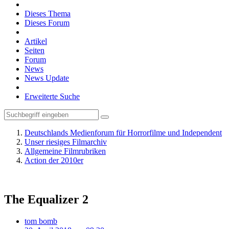
Dieses Thema
Dieses Forum
Artikel
Seiten
Forum
News
News Update
Erweiterte Suche
Deutschlands Medienforum für Horrorfilme und Independent
Unser riesiges Filmarchiv
Allgemeine Filmrubriken
Action der 2010er
The Equalizer 2
tom bomb