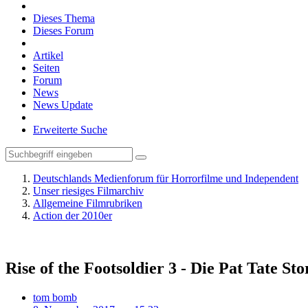
Dieses Thema
Dieses Forum
Artikel
Seiten
Forum
News
News Update
Erweiterte Suche
Deutschlands Medienforum für Horrorfilme und Independent
Unser riesiges Filmarchiv
Allgemeine Filmrubriken
Action der 2010er
Rise of the Footsoldier 3 - Die Pat Tate Sto
tom bomb