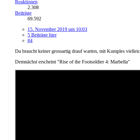
Reaktionen
2.308
Beiträge
69.592
15. November 2019 um 10:03
5 Beiträge hier
#4
Da braucht keiner grossartig drauf warten, mit Kumples vielleich
Demnächst erscheint "Rise of the Footsoldier 4: Marbella"