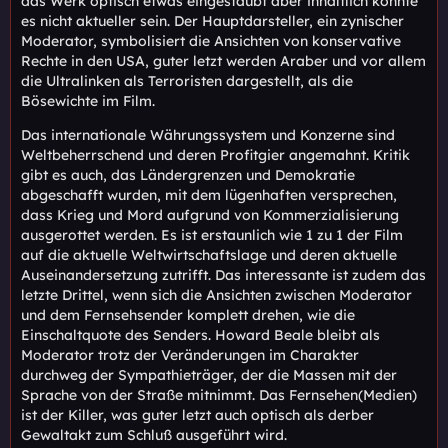
das Werk optisch etwas eingestaubt aber inhaltlich könnte
es nicht aktueller sein. Der Hauptdarsteller, ein zynischer
Moderator, symbolisiert die Ansichten von konservative
Rechte in den USA, guter letzt werden Araber und vor allem
die Ultralinken als Terroristen dargestellt, als die
Bösewichte im Film.
Das internationale Währungssystem und Konzerne sind
Weltbeherrschend und deren Profitgier angemahnt. Kritik
gibt es auch, das Ländergrenzen und Demokratie
abgeschafft wurden, mit dem lügenhaften versprechen,
dass Krieg und Mord aufgrund von Kommerzialisierung
ausgerottet werden. Es ist erstaunlich wie 1 zu 1 der Film
auf die aktuelle Weltwirtschaftslage und deren aktuelle
Auseinandersetzung zutrifft. Das interessante ist zudem das
letzte Drittel, wenn sich die Ansichten zwischen Moderator
und dem Fernsehsender komplett drehen, wie die
Einschaltquote des Senders. Howard Beale bleibt als
Moderator trotz der Veränderungen im Charakter
durchweg der Sympathieträger, der die Massen mit der
Sprache von der Straße mitnimmt. Das Fernsehen(Medien)
ist der Killer, was guter letzt auch optisch als derber
Gewaltakt zum Schluß ausgeführt wird.