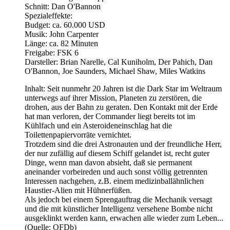
Schnitt: Dan O'Bannon
Spezialeffekte:
Budget: ca. 60.000 USD
Musik: John Carpenter
Länge: ca. 82 Minuten
Freigabe: FSK 6
Darsteller: Brian Narelle, Cal Kuniholm, Der Pahich, Dan
O'Bannon, Joe Saunders, Michael Shaw, Miles Watkins
Inhalt: Seit nunmehr 20 Jahren ist die Dark Star im Weltraum
unterwegs auf ihrer Mission, Planeten zu zerstören, die
drohen, aus der Bahn zu geraten. Den Kontakt mit der Erde
hat man verloren, der Commander liegt bereits tot im
Kühlfach und ein Asteroideneinschlag hat die
Toilettenpapiervorräte vernichtet.
Trotzdem sind die drei Astronauten und der freundliche Herr,
der nur zufällig auf diesem Schiff gelandet ist, recht guter
Dinge, wenn man davon absieht, daß sie permanent
aneinander vorbeireden und auch sonst völlig getrennten
Interessen nachgehen, z.B. einem medizinballähnlichen
Haustier-Alien mit Hühnerfüßen.
Als jedoch bei einem Sprengauftrag die Mechanik versagt
und die mit künstlicher Intelligenz versehene Bombe nicht
ausgeklinkt werden kann, erwachen alle wieder zum Leben...
(Quelle: OFDb)