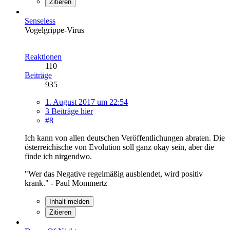
Zitieren
Senseless
Vogelgrippe-Virus
Reaktionen
110
Beiträge
935
1. August 2017 um 22:54
3 Beiträge hier
#8
Ich kann von allen deutschen Veröffentlichungen abraten. Die
österreichische von Evolution soll ganz okay sein, aber die
finde ich nirgendwo.
"Wer das Negative regelmäßig ausblendet, wird positiv
krank." - Paul Mommertz
Inhalt melden
Zitieren