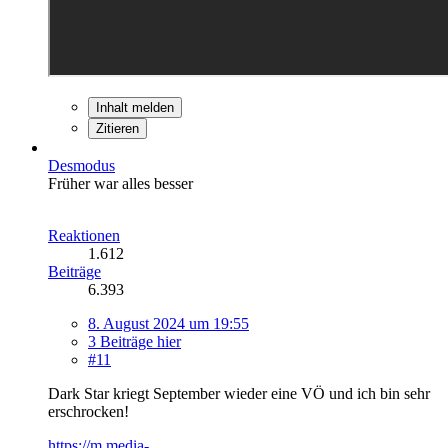
Inhalt melden
Zitieren
Desmodus
Früher war alles besser
Reaktionen
1.612
Beiträge
6.393
8. August 2024 um 19:55
3 Beiträge hier
#11
Dark Star kriegt September wieder eine VÖ und ich bin sehr
erschrocken!
https://m.media-