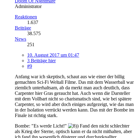
Doom Of Nightmare
Administrator
Reaktionen
1.637
Beiträge
38.575
News
251
10. August 2017 um 01:47
3 Beiträge hier
#9
Anfang war ich skeptisch, schaut aus wie einer der billig
gemachten Sci-Fi Weltall Filme. Das mit dem Wasserball war
ziemlich unterhaltsam, ab da merkt man auch deutlich, dass
Carpenter hier Gras geraucht hat. Auch wenn die Darsteller
mit dem Vollbart nicht so charismatisch sind, wie bei spätere
Carpenter, so wird aber doch einiges aufgezeigt, wie das man
in der Isolation verrückt werden kann. Das mit der Bombe im
Finale ist richtig stark.
Bombe: "Es werde Licht!"
Fand den nicht schlechter
als Krieg der Sterne, optisch kann er da nicht mithalten, aber
ich fand ihn wesentlich düsterer und durchgeknallter.