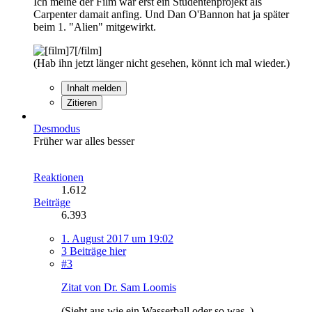
Ich meine der Film war erst ein Studentenprojekt als
Carpenter damait anfing. Und Dan O'Bannon hat ja später
beim 1. "Alien" mitgewirkt.
(Hab ihn jetzt länger nicht gesehen, könnt ich mal wieder.)
Inhalt melden
Zitieren
Desmodus
Früher war alles besser
Reaktionen
1.612
Beiträge
6.393
1. August 2017 um 19:02
3 Beiträge hier
#3
Zitat von Dr. Sam Loomis
(Sieht aus wie ein Wasserball oder so was. )