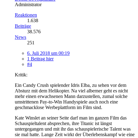
Administrator
Reaktionen
1.638
Beiträge
38.576
News
251
6. Juli 2018 um 00:19
1 Beitrag hier
#4
Kritik:
Ein Candy Crush spielender Idris Elba, zu sehen vor dem
Absturz mit dem Helikopter. Na viel alberner geht es nicht
mehr einen erwachsenen Mann darzustellen, zumal solche
umstrittenen Pay-to-Win Handyspiele auch noch eine
geschmacklose Werbeplattform im Film sind.
Kate Winslet an seiner Seite darf man im ganzen Film das
Schauspieltalent absprechen, ihre Titanic ist längst
untergegangen und mit ihr das schauspielerische Talent was
sie mal hatte. Lange Zeit wirkt der Überlebenskampf wie eine