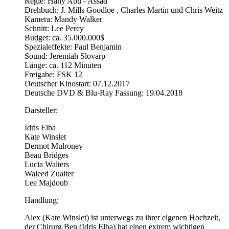
Regie: Hany Abu - Assad
Drehbuch: J. Mills Goodloe , Charles Martin und Chris Weitz
Kamera: Mandy Walker
Schnitt: Lee Percy
Budget: ca. 35.000.000$
Spezialeffekte: Paul Benjamin
Sound: Jeremiah Slovarp
Länge: ca. 112 Minuten
Freigabe: FSK 12
Deutscher Kinostart: 07.12.2017
Deutsche DVD & Blu-Ray Fassung: 19.04.2018
Darsteller:
Idris Elba
Kate Winslet
Dermot Mulroney
Beau Bridges
Lucia Walters
Waleed Zuaiter
Lee Majdoub
Handlung:
Alex (Kate Winslet) ist unterwegs zu ihrer eigenen Hochzeit,
der Chirurg Ben (Idris Elba) hat einen extrem wichtigen