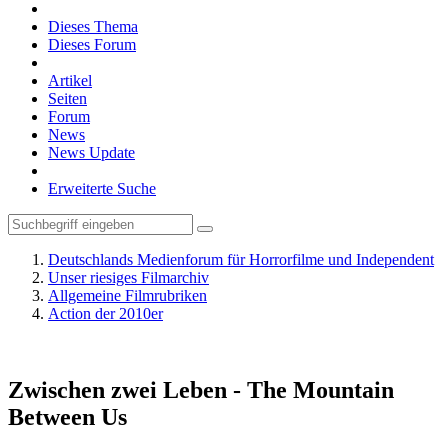
Dieses Thema
Dieses Forum
Artikel
Seiten
Forum
News
News Update
Erweiterte Suche
Deutschlands Medienforum für Horrorfilme und Independent
Unser riesiges Filmarchiv
Allgemeine Filmrubriken
Action der 2010er
Zwischen zwei Leben - The Mountain
Between Us