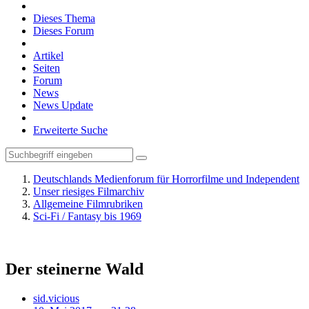
Dieses Thema
Dieses Forum
Artikel
Seiten
Forum
News
News Update
Erweiterte Suche
Deutschlands Medienforum für Horrorfilme und Independent
Unser riesiges Filmarchiv
Allgemeine Filmrubriken
Sci-Fi / Fantasy bis 1969
Der steinerne Wald
sid.vicious