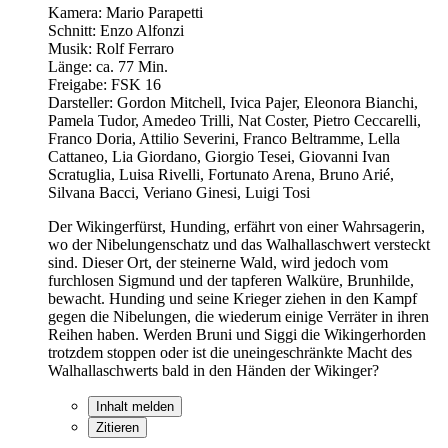
Kamera: Mario Parapetti
Schnitt: Enzo Alfonzi
Musik: Rolf Ferraro
Länge: ca. 77 Min.
Freigabe: FSK 16
Darsteller: Gordon Mitchell, Ivica Pajer, Eleonora Bianchi,
Pamela Tudor, Amedeo Trilli, Nat Coster, Pietro Ceccarelli,
Franco Doria, Attilio Severini, Franco Beltramme, Lella
Cattaneo, Lia Giordano, Giorgio Tesei, Giovanni Ivan
Scratuglia, Luisa Rivelli, Fortunato Arena, Bruno Arié,
Silvana Bacci, Veriano Ginesi, Luigi Tosi
Der Wikingerfürst, Hunding, erfährt von einer Wahrsagerin,
wo der Nibelungenschatz und das Walhallaschwert versteckt
sind. Dieser Ort, der steinerne Wald, wird jedoch vom
furchlosen Sigmund und der tapferen Walküre, Brunhilde,
bewacht. Hunding und seine Krieger ziehen in den Kampf
gegen die Nibelungen, die wiederum einige Verräter in ihren
Reihen haben. Werden Bruni und Siggi die Wikingerhorden
trotzdem stoppen oder ist die uneingeschränkte Macht des
Walhallaschwerts bald in den Händen der Wikinger?
Inhalt melden
Zitieren