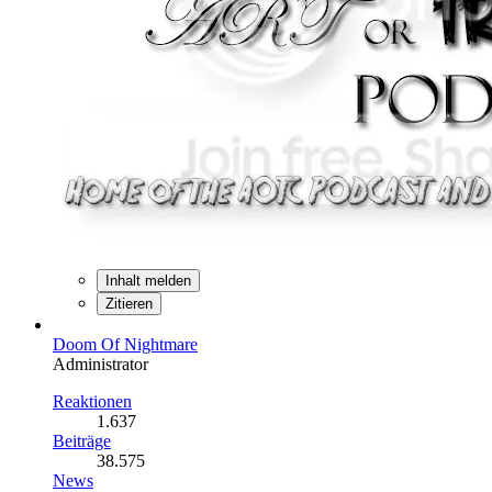
Inhalt melden
Zitieren
Doom Of Nightmare
Administrator
Reaktionen
1.637
Beiträge
38.575
News