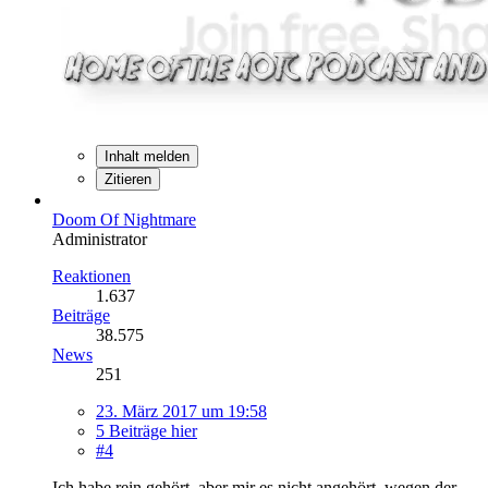
Inhalt melden
Zitieren
Doom Of Nightmare
Administrator
Reaktionen
1.637
Beiträge
38.575
News
251
23. März 2017 um 19:58
5 Beiträge hier
#4
Ich habe rein gehört, aber mir es nicht angehört, wegen der