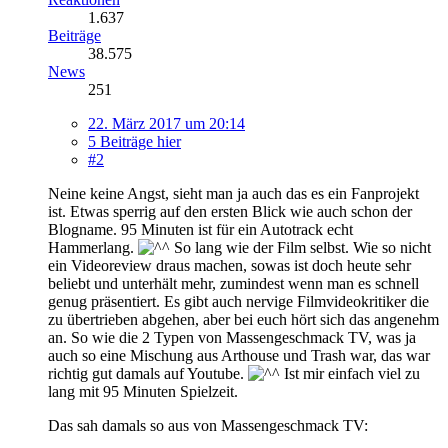
1.637
Beiträge
38.575
News
251
22. März 2017 um 20:14
5 Beiträge hier
#2
Neine keine Angst, sieht man ja auch das es ein Fanprojekt
ist. Etwas sperrig auf den ersten Blick wie auch schon der
Blogname. 95 Minuten ist für ein Autotrack echt
Hammerlang.
So lang wie der Film selbst. Wie so nicht
ein Videoreview draus machen, sowas ist doch heute sehr
beliebt und unterhält mehr, zumindest wenn man es schnell
genug präsentiert. Es gibt auch nervige Filmvideokritiker die
zu übertrieben abgehen, aber bei euch hört sich das angenehm
an. So wie die 2 Typen von Massengeschmack TV, was ja
auch so eine Mischung aus Arthouse und Trash war, das war
richtig gut damals auf Youtube.
Ist mir einfach viel zu
lang mit 95 Minuten Spielzeit.
Das sah damals so aus von Massengeschmack TV: