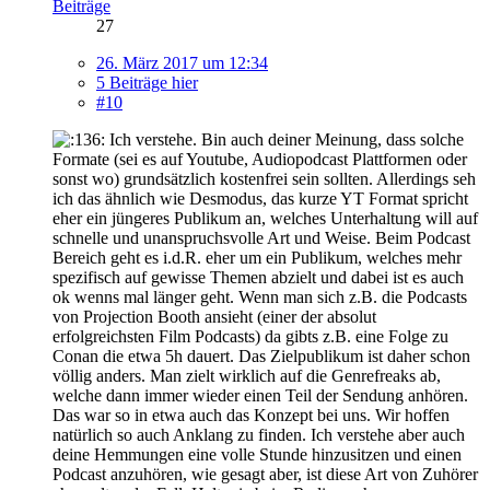
Beiträge
27
26. März 2017 um 12:34
5 Beiträge hier
#10
Ich verstehe. Bin auch deiner Meinung, dass solche
Formate (sei es auf Youtube, Audiopodcast Plattformen oder
sonst wo) grundsätzlich kostenfrei sein sollten. Allerdings seh
ich das ähnlich wie Desmodus, das kurze YT Format spricht
eher ein jüngeres Publikum an, welches Unterhaltung will auf
schnelle und unanspruchsvolle Art und Weise. Beim Podcast
Bereich geht es i.d.R. eher um ein Publikum, welches mehr
spezifisch auf gewisse Themen abzielt und dabei ist es auch
ok wenns mal länger geht. Wenn man sich z.B. die Podcasts
von Projection Booth ansieht (einer der absolut
erfolgreichsten Film Podcasts) da gibts z.B. eine Folge zu
Conan die etwa 5h dauert. Das Zielpublikum ist daher schon
völlig anders. Man zielt wirklich auf die Genrefreaks ab,
welche dann immer wieder einen Teil der Sendung anhören.
Das war so in etwa auch das Konzept bei uns. Wir hoffen
natürlich so auch Anklang zu finden. Ich verstehe aber auch
deine Hemmungen eine volle Stunde hinzusitzen und einen
Podcast anzuhören, wie gesagt aber, ist diese Art von Zuhörer