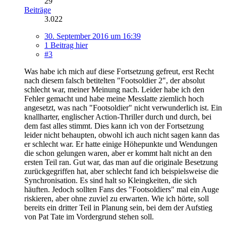
29
Beiträge
3.022
30. September 2016 um 16:39
1 Beitrag hier
#3
Was habe ich mich auf diese Fortsetzung gefreut, erst Recht
nach diesem falsch betitelten "Footsoldier 2", der absolut
schlecht war, meiner Meinung nach. Leider habe ich den
Fehler gemacht und habe meine Messlatte ziemlich hoch
angesetzt, was nach "Footsoldier" nicht verwunderlich ist. Ein
knallharter, englischer Action-Thriller durch und durch, bei
dem fast alles stimmt. Dies kann ich von der Fortsetzung
leider nicht behaupten, obwohl ich auch nicht sagen kann das
er schlecht war. Er hatte einige Höhepunkte und Wendungen
die schon gelungen waren, aber er kommt halt nicht an den
ersten Teil ran. Gut war, das man auf die originale Besetzung
zurückgegriffen hat, aber schlecht fand ich beispielsweise die
Synchronisation. Es sind halt so Kleingkeiten, die sich
häuften. Jedoch sollten Fans des "Footsoldiers" mal ein Auge
riskieren, aber ohne zuviel zu erwarten. Wie ich hörte, soll
bereits ein dritter Teil in Planung sein, bei dem der Aufstieg
von Pat Tate im Vordergrund stehen soll.