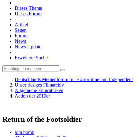
Dieses Thema
Dieses Forum
Artikel
Seiten
Forum
News
News Update
Erweiterte Suche
Deutschlands Medienforum für Horrorfilme und Independent
Unser riesiges Filmarchiv
Allgemeine Filmrubriken
Action der 2010er
Return of the Footsoldier
tom bomb