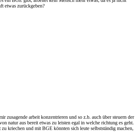
es ein BGE gibt, arbeitet kein Mensch mehr etwas, da es ja nicht
aft etwas zurückgeben?
ir zusagende arbeit konzentrieren und so z.b. auch über steuern der
on natur aus bereit etwas zu leisten egal in welche richtung es geht.
mt zu kriechen und mit BGE könnten sich leute selbstständig machen,