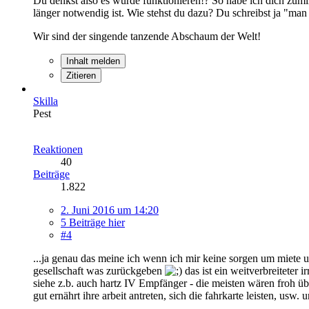
Du denkst also es würde funktionieren!? So habe ich dich zumin
länger notwendig ist. Wie stehst du dazu? Du schreibst ja "m
Wir sind der singende tanzende Abschaum der Welt!
Inhalt melden
Zitieren
Skilla
Pest
Reaktionen
40
Beiträge
1.822
2. Juni 2016 um 14:20
5 Beiträge hier
#4
...ja genau das meine ich wenn ich mir keine sorgen um miete u
gesellschaft was zurückgeben
das ist ein weitverbreiteter 
siehe z.b. auch hartz IV Empfänger - die meisten wären froh üb
gut ernährt ihre arbeit antreten, sich die fahrkarte leisten, usw. u