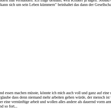
dest mal verstanden. Ich frage deshalb, weil Kritiker ja sagen: Sobald 
an kann sich um sein Leben kümmern" beinhaltet das dann der Gesellsch
nd essen machen müsste, könnte ich mich auch voll und ganz auf eine m
irrglaube dass denn niemand mehr arbeiten gehen würde, der mensch ist v
er eine vernünftige arbeit und wollen alles andere als dauernd vorm a
nd so fort...