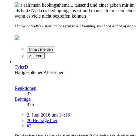
aah mein lieblingsthema... tausend und einer geben mir im 
als hartzIV, da es bedingungslos ist und man sich um sein leb
wenn es viele nicht begreifen können
I know nobody's listening 'cos you're all looming, but I got a shot of hot 
Inhalt melden
Zitieren
TylerD
Hartgesottener Allesseher
Reaktionen
33
Beiträge
975
2. Juni 2016 um 14:16
20 Beiträge hier
#3