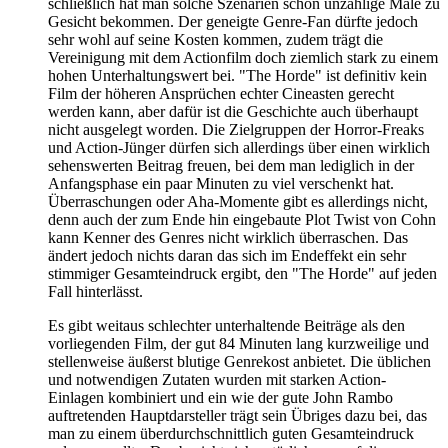
schließlich hat man solche Szenarien schon unzählige Male zu
Gesicht bekommen. Der geneigte Genre-Fan dürfte jedoch
sehr wohl auf seine Kosten kommen, zudem trägt die
Vereinigung mit dem Actionfilm doch ziemlich stark zu einem
hohen Unterhaltungswert bei. "The Horde" ist definitiv kein
Film der höheren Ansprüchen echter Cineasten gerecht
werden kann, aber dafür ist die Geschichte auch überhaupt
nicht ausgelegt worden. Die Zielgruppen der Horror-Freaks
und Action-Jünger dürfen sich allerdings über einen wirklich
sehenswerten Beitrag freuen, bei dem man lediglich in der
Anfangsphase ein paar Minuten zu viel verschenkt hat.
Überraschungen oder Aha-Momente gibt es allerdings nicht,
denn auch der zum Ende hin eingebaute Plot Twist von Cohn
kann Kenner des Genres nicht wirklich überraschen. Das
ändert jedoch nichts daran das sich im Endeffekt ein sehr
stimmiger Gesamteindruck ergibt, den "The Horde" auf jeden
Fall hinterlässt.
Es gibt weitaus schlechter unterhaltende Beiträge als den
vorliegenden Film, der gut 84 Minuten lang kurzweilige und
stellenweise äußerst blutige Genrekost anbietet. Die üblichen
und notwendigen Zutaten wurden mit starken Action-
Einlagen kombiniert und ein wie der gute John Rambo
auftretenden Hauptdarsteller trägt sein Übriges dazu bei, das
man zu einem überdurchschnittlich guten Gesamteindruck