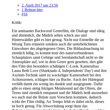
2. April 2017 um 23:56
1 Beitrag hier
#16
Kritik:
Ein amüsanter Backwood Genrefilm, die Dialoge sind ulkig
und dümmlich, die Mädels sehen schick aus und
Hinterwäldler gibt es hier genug. Nicht nur Entstellte die an
Wrong Turn erinnern sondern auch die unterbelichteten
Einwohner des abgelegenen Ortes. Die Bildaufmachung ist
ziemlich billig, es kommt trotz des naturverbundenen
Schauplatzes samt Gebirge und Seenlandschaft nicht so die
Atmosphäre auf, wie in dem Genre gern gesehen, dies gibt
den Film den besonders schäbigen C-Look. Kamerafrau
Laura Beth Love (Sharknado 4, Independents' Day') und ihre
Asylum-Technik samt zu wackeliger Kamerarbeit bei den
Actionszenen, schlagen hier zu Buche. Auch der Härtegrad
verfällt damit ein wenig ins dunkle und ausgegraute. Dafür
gibt es einen stetig fetzigen Metalsound auf die Ohren, die
Teens sind ziemlich entspannt und die Mädels heiß anzusehen
wo auch mal die Brüste zum Vorschein kommen, dadurch
wirkt der Film chillig. An Tempo fehlt es dabei nicht, dieses
ist hoch genug. Für Abwechslung sorgt dann das