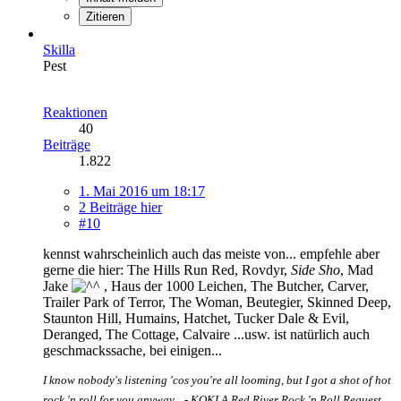
Zitieren
Skilla
Pest
Reaktionen
40
Beiträge
1.822
1. Mai 2016 um 18:17
2 Beiträge hier
#10
kennst wahrscheinlich auch das meiste von... empfehle aber
gerne die hier: The Hills Run Red, Rovdyr,
Side Sho
, Mad
Jake
, Haus der 1000 Leichen, The Butcher, Carver,
Trailer Park of Terror, The Woman, Beutegier, Skinned Deep,
Staunton Hill, Humains, Hatchet, Tucker Dale & Evil,
Deranged, The Cottage, Calvaire ...usw. ist natürlich auch
geschmackssache, bei einigen...
I know nobody's listening 'cos you're all looming, but I got a shot of hot
rock 'n roll for you anyway... - KOKLA Red River Rock 'n Roll Request.