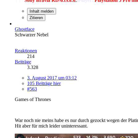
TV:
Sony Bravia KD-65X85L
Player:
Playstation 5 Pro m
Inhalt melden
Zitieren
Ghostface
Schwarzer Nebel
Reaktionen
214
Beiträge
3.328
3. August 2017 um 03:12
105 Beiträge hier
#563
Games of Thrones
War noch nie meins habe es nur durch gezockt wegen der Platin 
Hit aber für mich leider uninteressant.