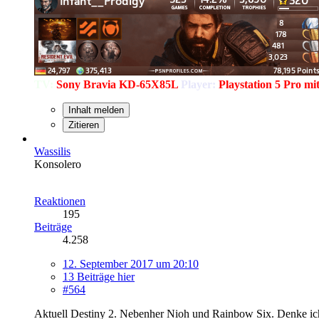
TV:
Sony Bravia KD-65X85L
Player:
Playstation 5 Pro m
Inhalt melden
Zitieren
Wassilis
Konsolero
Reaktionen
195
Beiträge
4.258
12. September 2017 um 20:10
13 Beiträge hier
#564
Aktuell Destiny 2. Nebenher Nioh und Rainbow Six. Denke ich